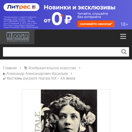
Главная
📚
изобразительное искусство
▶
Александр Александрович Васильев
✔️
Костюмы русского театра XIX – XX веков