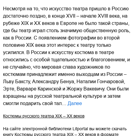
Несмотря на то, что искусство театра пришло в Россию
достаточно поздно, в конце XVII – начале XVIII века, на
рубеже XIX и XX веков в Европе не было такой страны,
где бы театр играл столь значимую общественную роль,
как в России. С появлением фотографии во второй
половине XIX века этот интерес к театру только
усилился. В России к искусству костюма в театре
относились с особой тщательностью и благоговением, и
не случайно, что мировая слава художников по
костюмам принадлежит именно выходцам из России –
Льву Баксту, Александру Бенуа, Наталии Гончаровой,
Эрте, Варваре Каринской и Жоржу Вакевичу. Они были
взращены на русской театральной культуре и затем
смогли подарить свой тал…
Далее
Костюмы русского театра XIX – XX веков
На сайте электронной библиотеки Litportal вы можете скачать
книгу
Костюмы русского театра XIX – XX веков
в формате