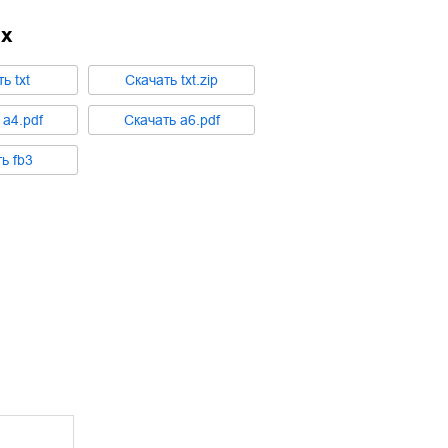
ах
ть
txt
Cкачать
txt.zip
ь
a4.pdf
Cкачать
a6.pdf
ть
fb3