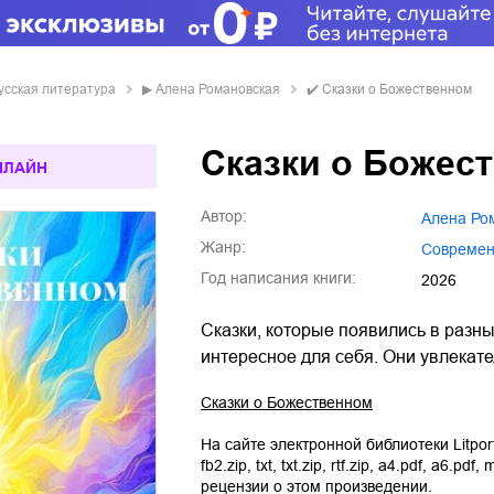
усская литература
▶
Алена Романовская
✔️
Сказки о Божественном
Сказки о Божес
НЛАЙН
Автор:
Алена Р
Жанр:
совреме
Год написания книги:
2026
Сказки, которые появились в разные
интересное для себя. Они увлекат
Сказки о Божественном
На сайте электронной библиотеки Litpor
fb2.zip
,
txt
,
txt.zip
,
rtf.zip
,
a4.pdf
,
a6.pdf
,
m
рецензии о этом произведении.