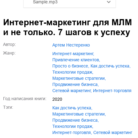
Sample.mp3
01.mp3
25:10
Интернет-маркетинг для МЛМ
02.mp3
20:50
и не только. 7 шагов к успеху
03.mp3
14:00
Автор:
Артем Нестеренко
Жанр:
интернет-маркетинг
,
привлечение клиентов
,
просто о бизнесе
,
как достичь успеха
,
технологии продаж
,
маркетинговые стратегии
,
продвижение бизнеса
,
сетевой маркетинг
,
интернет-торговля
Год написания книги:
2020
Тэги:
как достичь успеха
,
маркетинговые стратегии
,
продвижение бизнеса
,
технологии продаж
,
интернет-торговля
,
сетевой маркетинг