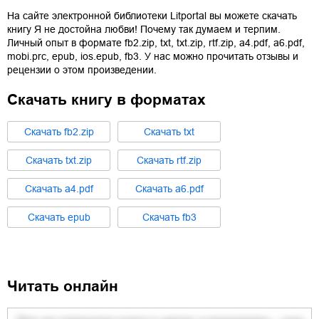
На сайте электронной библиотеки Litportal вы можете скачать
книгу
Я не достойна любви! Почему так думаем и терпим.
Личный опыт
в формате
fb2.zip
,
txt
,
txt.zip
,
rtf.zip
,
a4.pdf
,
a6.pdf
,
mobi.prc
,
epub
,
ios.epub
,
fb3
. У нас можно прочитать отзывы и
рецензии о этом произведении.
Скачать книгу в форматах
Cкачать
fb2.zip
Cкачать
txt
Cкачать
txt.zip
Cкачать
rtf.zip
Cкачать
a4.pdf
Cкачать
a6.pdf
Cкачать
epub
Cкачать
fb3
Читать онлайн