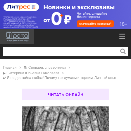
Главная
📚
словари, справочники
▶
Екатерина Юрьевна Николаева
✔️
Я не достойна любви! Почему так думаем и терпим. Личный опыт
ЧИТАТЬ ОНЛАЙН