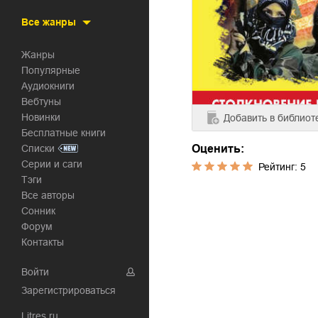
Все жанры
Жанры
Популярные
Аудиокниги
Вебтуны
Новинки
Добавить
в библиот
Бесплатные книги
Списки
Оценить:
Серии и саги
Рейтинг:
5
Тэги
Все авторы
Сонник
Форум
Контакты
Войти
Зарегистрироваться
Litres.ru