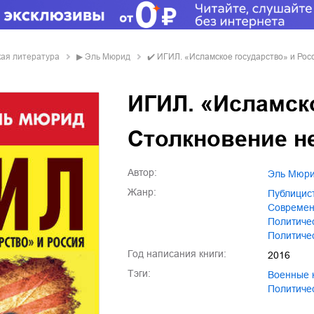
кая литература
▶
Эль Мюрид
✔️
ИГИЛ. «Исламское государство» и Рос
ИГИЛ. «Исламско
Столкновение н
Автор:
Эль Мюр
Жанр:
публици
совреме
политиче
политич
Год написания книги:
2016
Тэги:
военные
политич