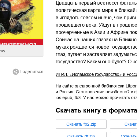
Двадцать первый век несет фаталь
политическая карта мира в ближайш
выглядеть совсем иначе, чем при
прошедшего века. Уйдут в прошлое 
прочерченные в Азии и Африке по
Сейчас на наших глазах на Ближне
муках рождается новое государств
еку
глаз, пугает и заставляет задумат
государство? Каким оно будет? О 
Поделиться
ИГИЛ. «Исламское государство» и Росс
На сайте электронной библиотеки Litpor
и Россия. Столкновение неизбежно?
в 
ios.epub
,
fb3
. У нас можно прочитать от
Скачать книгу в формат
Cкачать
fb2.zip
Cкача
Cкачать
rtf.zip
Cкачат