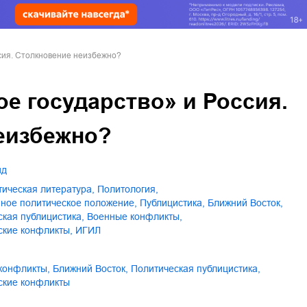
сия. Столкновение неизбежно?
е государство» и Россия.
еизбежно?
ид
стическая литература
,
политология
,
нное политическое положение
,
публицистика
,
Ближний Восток
,
ская публицистика
,
военные конфликты
,
еские конфликты
,
ИГИЛ
 конфликты
,
Ближний Восток
,
политическая публицистика
,
еские конфликты