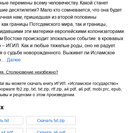
ные перемены всему человечеству. Какой станет
ие десятилетия? Мало кто сомневается, что она будет
вычная нам, пришедшая из второй половины
как границы Потсдамского мира, так и границы,
кидавшими эти материки европейскими колонизаторами.
м Востоке происходит эпохальное событие: в кровавых
о – ИГИЛ. Как и любые тяжелые роды, оно не радует
ься о судьбе новорожденного. Выживет ли Исламское
че…
Далее
ия. Столкновение неизбежно?
tal вы можете скачать книгу
ИГИЛ. «Исламское государство»
формате
fb2.zip
,
txt
,
txt.zip
,
rtf.zip
,
a4.pdf
,
a6.pdf
,
mobi.prc
,
epub
,
зывы и рецензии о этом произведении.
ах
ть
txt
Cкачать
txt.zip
ь
a4.pdf
Cкачать
a6.pdf