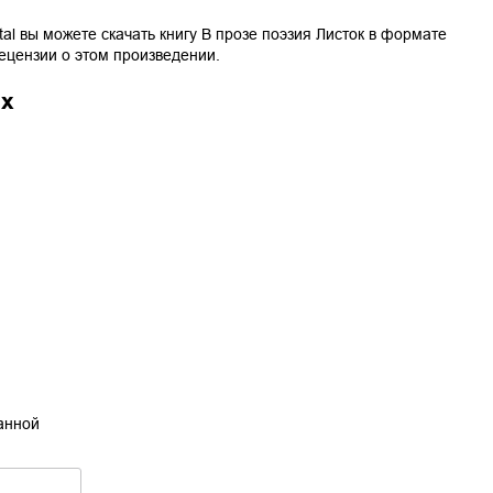
tal вы можете скачать книгу
В прозе поэзия Листок
в формате
рецензии о этом произведении.
ах
танной