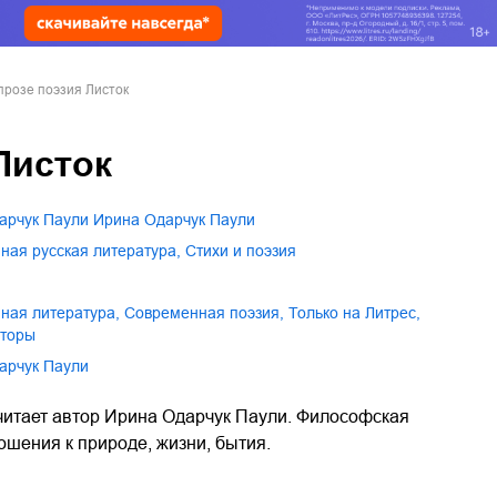
прозе поэзия Листок
Листок
дарчук Паули Ирина Одарчук Паули
нная русская литература
,
стихи и поэзия
нная литература
,
современная поэзия
,
только на Литрес
,
вторы
дарчук Паули
 читает автор Ирина Одарчук Паули. Философская
ошения к природе, жизни, бытия.