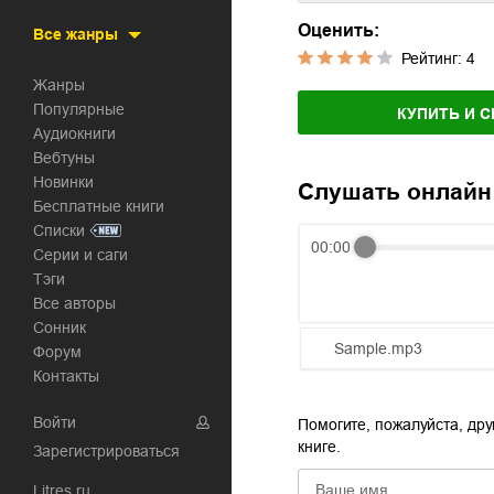
Оценить:
Все жанры
Рейтинг:
4
Жанры
Популярные
КУПИТЬ И С
Аудиокниги
Вебтуны
Новинки
Слушать онлайн
Бесплатные книги
Списки
00:00
Серии и саги
Тэги
Все авторы
Сонник
Sample.mp3
Форум
Контакты
01.mp3
Войти
Помогите, пожалуйста, дру
02.mp3
книге.
Зарегистрироваться
03.mp3
Litres.ru