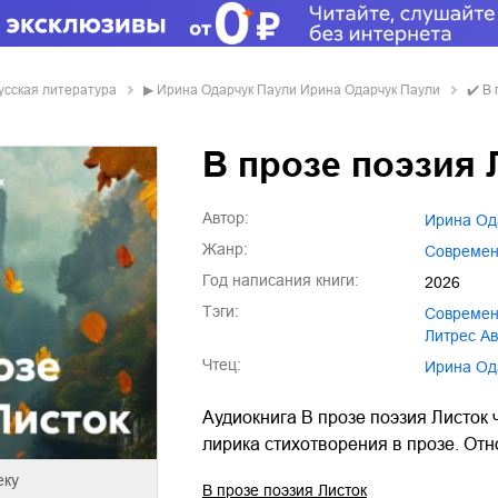
усская литература
▶
Ирина Одарчук Паули Ирина Одарчук Паули
✔️
В 
В прозе поэзия 
Автор:
Ирина О
Жанр:
совреме
Год написания книги:
2026
Тэги:
совреме
Литрес А
Чтец:
Ирина О
Аудиокнига В прозе поэзия Листок
лирика стихотворения в прозе. Отн
еку
В прозе поэзия Листок