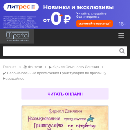
Главная
📚
фэнтези
▶
Кирилл Семенович Денякин
✔️
Необыкновенные приключения Гранстулафия по прозвищу
Невешайнос
ЧИТАТЬ ОНЛАЙН