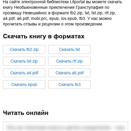
На сайте электронной библиотеки Litportal вы можете скачать
книгу
Необыкновенные приключения Гранстулафия по
прозвищу Невешайнос
в формате
fb2.zip
,
txt
,
txt.zip
,
rtf.zip
,
a4.pdf
,
a6.pdf
,
mobi.prc
,
epub
,
ios.epub
,
fb3
. У нас можно
прочитать отзывы и рецензии о этом произведении.
Скачать книгу в форматах
Cкачать
fb2.zip
Cкачать
txt
Cкачать
txt.zip
Cкачать
rtf.zip
Cкачать
a4.pdf
Cкачать
a6.pdf
Cкачать
epub
Cкачать
fb3
Читать онлайн