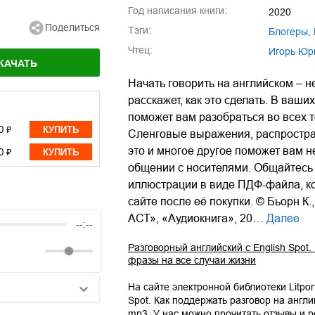
Год написания книги:
2020
Поделиться
Тэги:
блогеры
,
Чтец:
Игорь Ю
КАЧАТЬ
Начать говорить на английском – 
расскажет, как это сделать. В ваш
поможет вам разобраться во всех т
0 ₽
КУПИТЬ
Сленговые выражения, распростра
это и многое другое поможет вам н
0 ₽
КУПИТЬ
общении с носителями. Общайтесь и
иллюстрации в виде ПДФ-файла, ко
сайте после её покупки. © Бьорн К
АСТ», «Аудиокнига», 20…
Далее
--:--
Разговорный английский с English Spot
фразы на все случаи жизни
На сайте электронной библиотеки Litpor
Spot. Как поддержать разговор на англ
mp3
. У нас можно прочитать отзывы и 
25:10