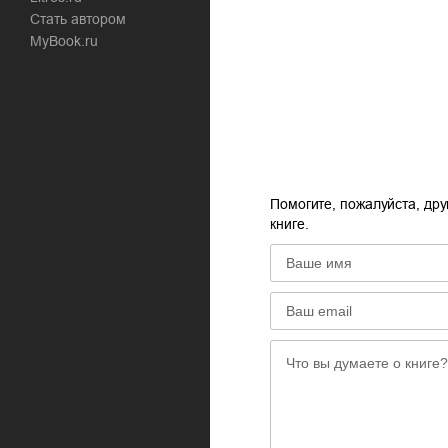
Стать автором
02.mp3
MyBook.ru
03.mp3
Помогите, пожалуйста, дру
книге.