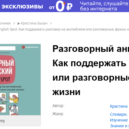
вочники
▶
Кристина Бьорн
nglish Spot. Как поддержать разговор на английском или разговорные фразы н
Разговорный анг
Как поддержать 
или разговорны
жизни
Автор:
Кристина
Жанр:
словари,
изучени
еку
знания и