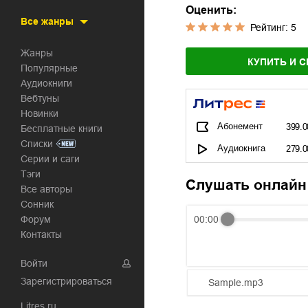
Оценить:
Все жанры
Рейтинг:
5
Жанры
КУПИТЬ И С
Популярные
Аудиокниги
Вебтуны
Новинки
Абонемент
399.0
Бесплатные книги
Списки
Аудиокнига
279.0
Серии и саги
Тэги
Слушать онлайн
Все авторы
Сонник
Форум
00:00
Контакты
Войти
Зарегистрироваться
Sample.mp3
Litres.ru
01.mp3