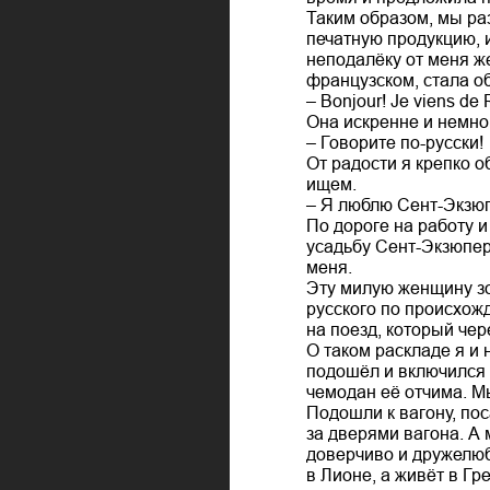
Таким образом, мы раз
печатную продукцию, и
неподалёку от меня же
французском, стала о
– Bonjour! Je viens de 
Она искренне и немно
– Говорите по-русски!
От радости я крепко о
ищем.
– Я люблю Сент-Экзюпе
По дороге на работу и
усадьбу Сент-Экзюпер
меня.
Эту милую женщину зо
русского по происхож
на поезд, который чер
О таком раскладе я и 
подошёл и включился 
чемодан её отчима. Мы
Подошли к вагону, по
за дверями вагона. А
доверчиво и дружелюб
в Лионе, а живёт в Гр