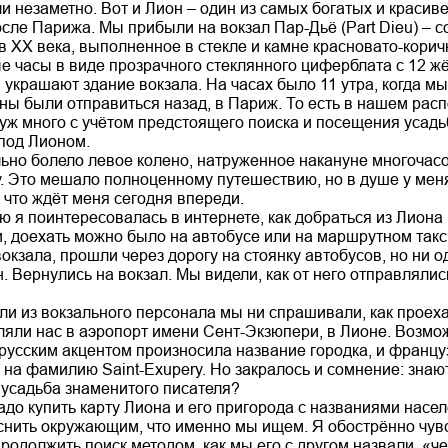
ли незаметно. Вот и Лион – один из самых богатых и краси
осле Парижа. Мы прибыли на вокзал Пар-Дьё (Part Dieu) – 
в ХХ века, выполненное в стекле и камне красновато-корич
 часы в виде прозрачного стеклянного циферблата с 12 
украшают здание вокзала. На часах было 11 утра, когда мы 
жны были отправиться назад, в Париж. То есть в нашем рас
к уж много с учётом предстоящего поиска и посещения усад
под Лионом.
ильно болело левое колено, натруженное накануне многоч
. Это мешало полноценному путешествию, но в душе у мен
 что ждёт меня сегодня впереди.
ю я поинтересовалась в интернете, как добраться из Лиона
 доехать можно было на автобусе или на маршрутном такс
кзала, прошли через дорогу на стоянку автобусов, но ни о
 Вернулись на вокзал. Мы видели, как от него отправлялис
ли из вокзального персонала мы ни спрашивали, как проеха
ляли нас в аэропорт имени Сент-Экзюпери, в Лионе. Возмож
 русским акцентом произносила название городка, и францу
на фамилию Saint-Exupеry. Но закралось и сомнение: знают
 усадьба знаменитого писателя?
адо купить карту Лиона и его пригорода с названиями насе
снить окружающим, что именно мы ищем. Я обострённо чувс
родолжить поиск методом, как мы его с другом назвали, «ч