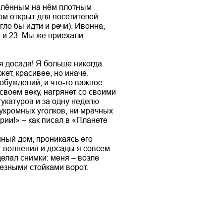
еплённым на нём плотным
ом открыт для посетителей
гло бы идти и речи). Ивонна,
9 и 23. Мы же приехали
я досада! Я больше никогда
жет, красивее, но иначе.
обуждений, и что-то важное
 своем веку, нагрянет со своими
укатуров и за одну неделю
и укромных уголков, ни мрачных
рии!» – как писал в «Планете
нный дом, проникаясь его
т волнения и досады я совсем
елал снимки: меня – возле
лезными стойками ворот.