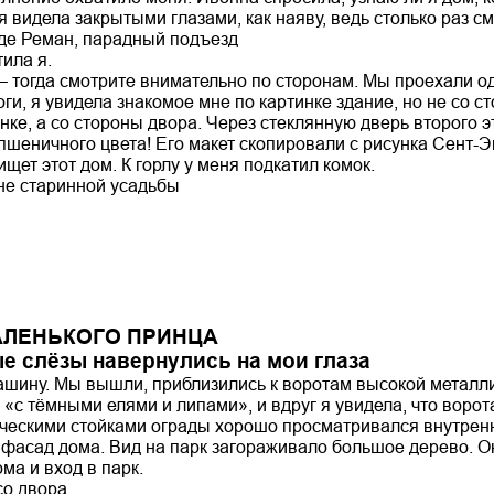
 видела закрытыми глазами, как наяву, ведь столько раз см
де Реман, парадный подъезд
тила я.
 – тогда смотрите внимательно по сторонам. Мы проехали од
роги, я увидела знакомое мне по картинке здание, но не со с
инке, а со стороны двора. Через стеклянную дверь второго 
пшеничного цвета! Его макет скопировали с рисунка Сент-Э
, ищет этот дом. К горлу у меня подкатил комок.
не старинной усадьбы
МАЛЕНЬКОГО ПРИНЦА
е слёзы навернулись на мои глаза
ашину. Мы вышли, приблизились к воротам высокой металл
, «с тёмными елями и липами», и вдруг я увидела, что воро
ческими стойками ограды хорошо просматривался внутрен
 фасад дома. Вид на парк загораживало большое дерево. 
ма и вход в парк.
со двора