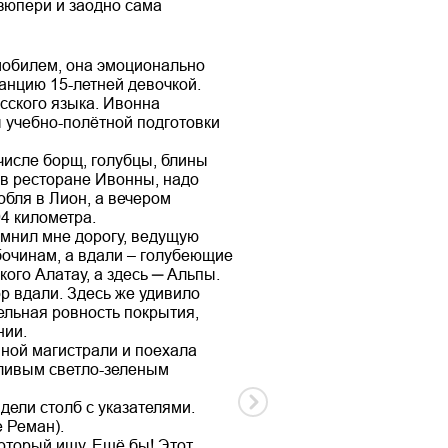
кзюпери и заодно сама
мобилем, она эмоционально
анцию 15-летней девочкой.
сского языка. Ивонна
ы учебно-полётной подготовки
числе борщ, голубцы, блины
 в ресторане Ивонны, надо
обля в Лион, а вечером
4 километра.
мнил мне дорогу, ведущую
бочинам, а вдали – голубеющие
кого Алатау, а здесь ─ Альпы.
р вдали. Здесь же удивило
ельная ровность покрытия,
нии.
вной магистрали и поехала
етливым светло-зеленым
дели столб с указателями.
 Реман).
оторый ищу. Ещё бы! Этот