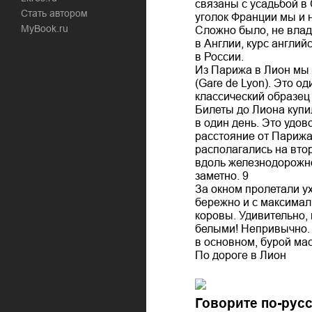
связаны с усадьбой в
Стать автором
уголок Франции мы и 
MyBook.ru
Сложно было, не влад
в Англии, курс англий
в России.
Из Парижа в Лион мы 
(Gare de Lyon). Это о
классический образец 
Билеты до Лиона купил
в один день. Это удов
расстояние от Парижа 
располагались на вто
вдоль железнодорожног
заметно. 9
За окном пролетали у
бережно и с максимал
коровы. Удивительно,
белыми! Непривычно. Т
в основном, бурой ма
По дороге в Лион
Говорите по-русс