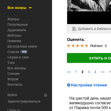
Все жанры
Жанры
Популярные
Добавить
в библиот
Аудиокниги
Вебтуны
Оценить:
Новинки
Рейтинг:
5
Бесплатные книги
Списки
Серии и саги
КУПИТЬ И С
Тэги
Все авторы
<<
1
2
3
4
>>
Сонник
Форум
Контакты
Настройки чтения
Войти
На шестой день нашег
Зарегистрироваться
великодушно согласилс
от Парижа почти 500 
Litres.ru