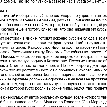
я домой. Так что по пути она завезёт нас в усадьбу Сент-Э
ман
ергичный и общительный человек. Уверенно управляя авто
ебе. Родом Ивонна из Армении, русская. Привезли её во Фр
ренобле вдвоём со своей матерью, бывшей учительницей ру
кзюпери ещё и потому близок ей, что она заканчивает курс
юбит небо.
т ресторан в Лионе, готовят исконно-русские блюда в том 
усская кухня очень нравится французам. Чтобы поужинать
нимум, за месяц. Каждое утро Ивонна едет на работу из Грен
домой. Расстояние между Лионом и Греноблем по трассе – 9
 Пейзаж ─ по сторонам красивой широкой автострады напо
кели, мою малую родину в Казахстане. Похожие клёны по о
ми. Снег на них не тает и летом. Но там – отроги Джунгарс
охож только растительностью на обочинах и очертаниями го
гополосной автострады: большая ширина дороги, исключит
тки и аккуратные дорожные ограждения на всём её протяже
вигатором, через несколько минут свернула налево от осно
 бокам которой густо росли высокие липы, радуя глаз прив
 к небольшому автомобильному кольцу, возле которого уви
ей было написано «Saint-Maurice-de-Rеmens» (Сен-Морис де
лнение охватило меня. Ивонна спросила, узнаю ли я дом, к