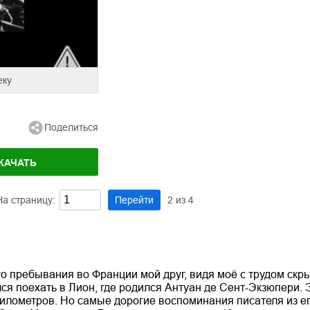
еку
Поделиться
КАЧАТЬ
На страницу:
Перейти
2
из
4
о пребывания во Франции мой друг, видя моё с трудом скр
я поехать в Лион, где родился Антуан де Сент-Экзюпери. Э
километров. Но самые дорогие воспоминания писателя из ег