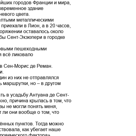
вейших городов Франции и мира,
современное здание
невого цвета.
жёлтыми металлическими
приехали в Лион, а в 20 часов,
поряжении оставалось около
ьбы Сент-Экзюпери в городке
асовыми пешеходными
я всё ликовало
 в Сен-Морис де Реман.
и.
дин из них не отправлялся
ь маршрутки, но – в другом
ть в усадьбу Антуана де Сент-
но, причина крылась в том, что
зы не могли понять меня,
 ли они вообще о том, что
лённых пунктов. Тогда можно
твовала, как убегает наше
еловеческого фактора».