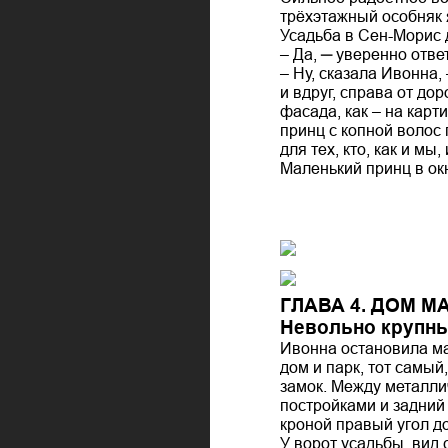
трёхэтажный особняк я
Усадьба в Сен-Морис 
– Да, ─ уверенно отве
– Ну, сказала Ивонна,
и вдруг, справа от до
фасада, как – на карт
принц с копной волос 
для тех, кто, как и мы
Маленький принц в ок
ГЛАВА 4. ДОМ 
Невольно крупны
Ивонна остановила м
дом и парк, тот самый
замок. Между металли
постройками и задний
кроной правый угол до
У ворот усадьбы, вид 