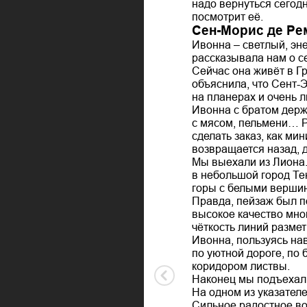
надо вернуться сегодн
посмотрит её.
Сен-Морис де Ре
Ивонна – светлый, эн
рассказывала нам о с
Сейчас она живёт в Г
объяснила, что Сент-Э
на планерах и очень л
Ивонна с братом держа
с мясом, пельмени… Р
сделать заказ, как ми
возвращается назад, 
Мы выехали из Лиона.
в небольшой город Те
горы с белыми вершина
Правда, пейзаж был п
высокое качество мно
чёткость линий разме
Ивонна, пользуясь на
по уютной дороге, по
коридором листвы.
Наконец мы подъехали
На одном из указател
Сильное радостное во