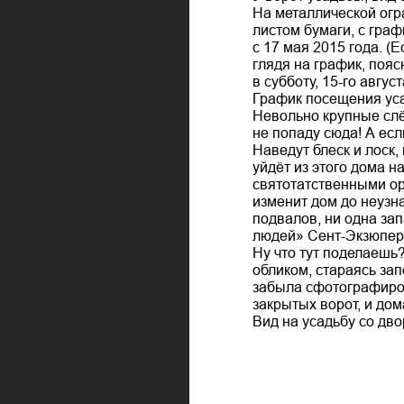
На металлической огр
листом бумаги, с гра
с 17 мая 2015 года. (
глядя на график, пояс
в субботу, 15-го авгус
График посещения ус
Невольно крупные слё
не попаду сюда! А если
Наведут блеск и лоск,
уйдёт из этого дома н
святотатственными ор
изменит дом до неузна
подвалов, ни одна зап
людей» Сент-Экзюпер
Ну что тут поделаешь
обликом, стараясь за
забыла сфотографирова
закрытых ворот, и до
Вид на усадьбу со дво