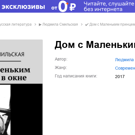
усская литература
▶
Людмила Смильская
✔️
Дом с Маленьким принцем
Дом с Маленьки
Автор:
Людмила
Жанр:
совреме
Год написания книги:
2017