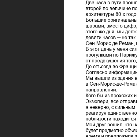
Два часа в пути прош
второй по величине п
архитектуры 80-х годо
Большие оригинальные
шарами, вместо цифр, 
этого же дня, мы дол
девяти часов ─ не та
Сен-Морис де Реман, 
В этот день у меня с
прогулками по Парижу
от предвкушения того,
До отъезда во Франци
Согласно информации,
Мы вышли из здания во
в Сен-Морис-де-Реман.
направлении.
Кого бы из прохожих и
Экзюпери, все отправ
я неверно, с сильным
реагируя единственно 
поблизости находится
Мой друг решил, что н
будет предметно объя
время и предложила п