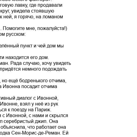
говую лавку, где продавали
округ, увидела стоявшую
 ней, я горячо, на ломаном
сии. Помогите мне, пожалуйста!)
ом русском:
селённый пункт и чей дом мы
ти находится его дом.
ан. Рада случаю, хочу увидеть
 придётся немного подождать
 но ещё бодренького отчима,
а Ивонна посадит отчима
тивный диалог с Ивонной,
вонне, взял у неё из рук
ься к поезду на Париж.
 с Ивонной, с нами и скрылся
ал серебристый джип. Она
объяснила, что работает она
ородка Сен-Морис-де-Реман. Ей