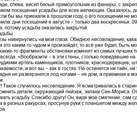
аде, слева, висел белый прямоугольник из фанеры, с закр
фиком посещения усадьбы для всех желающих. Оказалось, д
Если бы мы приехали в прошлом году, о его посещении не мо
нила: дни посещений в августе – только два воскресенья: 0
та, потому усадьба оказалась закрытой.
адьбы
зы навернулись на мои глаза. Обидное несовпадение, кака
 это каким-то чудом и произойдёт, то всё уже будет, быть мо
 какие-то фрагменты обстановки изменят из самых лучших п
авсегда. «Вообразите – в эти стены, столько повидавшие на
удиями артель каменщиков, плотников, краснодеревцев, шт
ваемости, и вот вы – как в гостях. Не останется ни тайн, н
адня не разверзнется под ногами – не дом, а приемная в мэ
и.
?! Такое случилось несовпадение. Я всматривалась в стари
помнить детали, окружающий пейзаж, запахи Сен-Мориса. О
ть усадьбу. Спасибо другу! Он, видя моё смятение, сам сд
ма в разных ракурсах, просунув руки с планшетом между же
ра