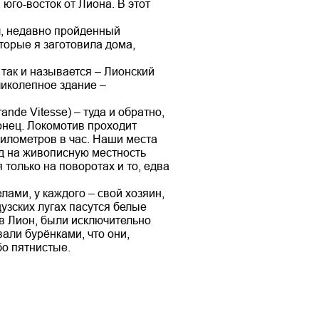
го-восток от Лиона. В этот
л, недавно пройденный
оторые я заготовила дома,
так и называется – Лионский
ликолепное здание –
nde Vitesse) – туда и обратно,
онец. Локомотив проходит
километров в час. Наши места
д на живописную местность
только на поворотах и то, едва
ами, у каждого – свой хозяин,
зских лугах пасутся белые
 в Лион, были исключительно
вали бурёнками, что они,
бо пятнистые.