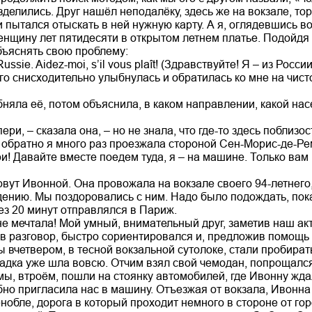
делились. Друг нашёл неподалёку, здесь же на вокзале, тор
 пытался отыскать в ней нужную карту. А я, оглядевшись в
нщину лет пятидесяти в открытом летнем платье. Подойдя к
бъяснять свою проблему:
Russie. Aidez-moi, s’il vous plaît! (Здравствуйте! Я – из Рос
го снисходительно улыбнулась и обратилась ко мне на чист
бняла её, потом объяснила, в каком направлении, какой на
ри, – сказала она, – но не знала, что где-то здесь поблизос
 обратно я много раз проезжала стороной Сен-Морис-де-Рем
и! Давайте вместе поедем туда, я – на машине. Только вам
вут Ивонной. Она провожала на вокзале своего 94-летнего,
дению. Мы поздоровались с ним. Надо было подождать, пок
ез 20 минут отправлялся в Париж.
не мечтала! Мой умный, внимательный друг, заметив наш ак
в разговор, быстро сориентировался и, предложив помощь И
 вчетвером, в тесной вокзальной сутолоке, стали пробират
садка уже шла вовсю. Отчим взял свой чемодан, попрощался
 мы, втроём, пошли на стоянку автомобилей, где Ивонну жд
но пригласила нас в машину. Отъезжая от вокзала, Ивонна 
енобле, дорога в который проходит немного в стороне от г