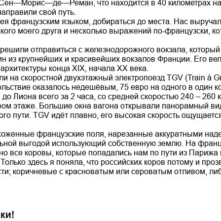
 Сен—Морис—де—Реман, что находится в 40 километрах на ю
направили свой путь.
ея французским языком, добираться до места. Нас выруча
ского моего друга и несколько выражений по-французски, к
решили отправиться с железнодорожного вокзала, который 
дин из крупнейших и красивейших вокзалов Франции. Его ве
архитектуры конца ХIХ, начала ХХ века.
и на скоростной двухэтажный электропоезд TGV (Train à Gra
ольствие оказалось недешёвым, 75 евро на одного в один к
до Лиона всего за 2 часа, со средней скоростью 240 – 260 
ром этаже. Большие окна вагона открывали панорамный ви
о пути. TGV идёт плавно, его высокая скорость ощущается 
хоженные французские поля, нарезанные аккуратными надел
ьной выгодой использующий собственную землю. На францу
 но все коровы, которые попадались нам по пути из Парижа
олько здесь я поняла, что российских коров потому и проз
сти; коричневые с красноватым или сероватым отливом, ли
ки!