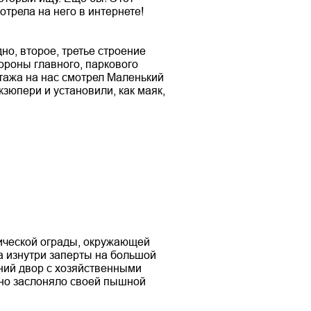
отрела на него в интернете!
но, второе, третье строение
тороны главного, паркового
этажа на нас смотрел Маленький
кзюпери и установили, как маяк,
ической ограды, окружающей
та изнутри заперты на большой
ний двор с хозяйственными
Оно заслоняло своей пышной