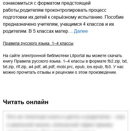
ознакомиться с форматом предстоящей
работы;родителям проконтролировать процесс
подготовки их детей к серьёзному испытанию. Пособие
предназначено учителям, учащимся 4 классов и их
родителям. В 5 классах матер…
Далее
Правила русского языка. 1–4 классы
На сайте электронной библиотеки Litportal вы можете скачать
книгу
Правила русского языка. 1–4 классы
в формате
fb2.zip
,
txt
,
txt.zip
,
rtf.zip
,
a4.pdf
,
a6.pdf
,
mobi.prc
,
epub
,
ios.epub
,
fb3
. У нас
можно прочитать отзывы и рецензии о этом произведении.
Читать онлайн