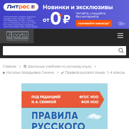
Главная
📚
школьные учебники по русскому языку
▶
Наталья Аркадьевна Сенина
✔️
Правила русского языка. 1–4 классы