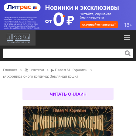
Главная
📚
фэнтези
▶
Павел М. Корчагин
✔️
Хроники юного колдуна: Земляная кошка
ЧИТАТЬ ОНЛАЙН