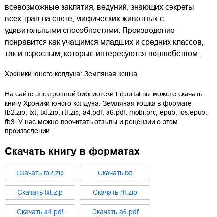
всевозможные заклятия, ведуний, знающих секреты
всех трав на свете, мифических животных с
удивительными способностями. Произведение
понравится как учащимся младших и средних классов,
так и взрослым, которые интересуются волшебством.
Хроники юного колдуна: Земляная кошка
На сайте электронной библиотеки Litportal вы можете скачать
книгу
Хроники юного колдуна: Земляная кошка
в формате
fb2.zip
,
txt
,
txt.zip
,
rtf.zip
,
a4.pdf
,
a6.pdf
,
mobi.prc
,
epub
,
ios.epub
,
fb3
. У нас можно прочитать отзывы и рецензии о этом
произведении.
Скачать книгу в форматах
Cкачать
fb2.zip
Cкачать
txt
Cкачать
txt.zip
Cкачать
rtf.zip
Cкачать
a4.pdf
Cкачать
a6.pdf