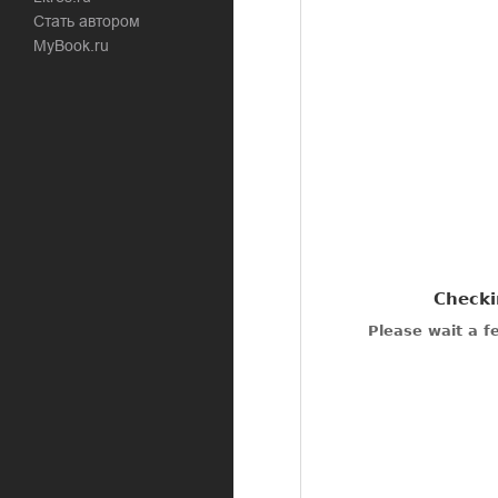
Стать автором
MyBook.ru