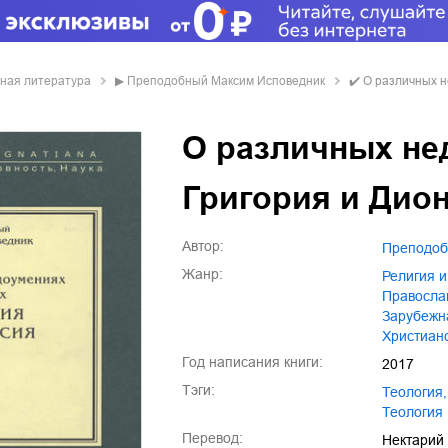
овная литература
▶
Преподобный Максим Исповедник
✔️
О различных н
О различных не
Григория и Дио
Автор:
Преподо
Жанр:
религия 
правосл
зарубежн
христиа
Год написания книги:
2017
Тэги:
теология
,
Теология
Перевод:
Нектарий