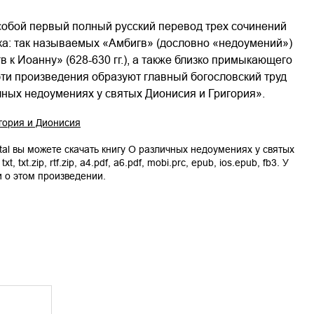
собой первый полный русский перевод трех сочинений
а: так называемых «Амбигв» (дословно «недоумений»)
гв к Иоанну» (628-630 гг.), а также близко примыкающего
эти произведения образуют главный богословский труд
ных недоумениях у святых Дионисия и Григория».
гория и Дионисия
tal вы можете скачать книгу
О различных недоумениях у святых
,
txt
,
txt.zip
,
rtf.zip
,
a4.pdf
,
a6.pdf
,
mobi.prc
,
epub
,
ios.epub
,
fb3
. У
и о этом произведении.