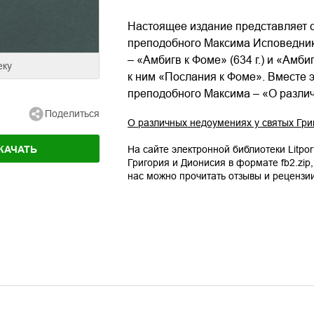
Настоящее издание представляет 
преподобного Максима Исповедник
– «Амбигв к Фоме» (634 г.) и «Амби
еку
к ним «Послания к Фоме». Вместе 
преподобного Максима – «О различ
Поделиться
О различных недоумениях у святых Гри
КАЧАТЬ
На сайте электронной библиотеки Litpor
Григория и Дионисия
в формате
fb2.zip
нас можно прочитать отзывы и рецензи