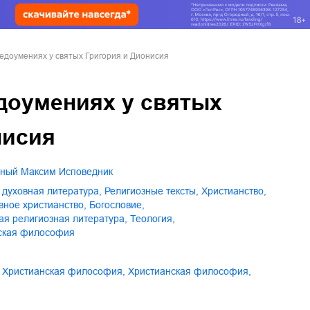
едоумениях у святых Григория и Дионисия
доумениях у святых
нисия
бный Максим Исповедник
и духовная литература
,
религиозные тексты
,
христианство
,
авное христианство
,
богословие
,
ая религиозная литература
,
теология
,
нская философия
христианская философия
,
Христианская философия
,