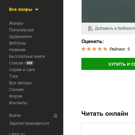
Все жанры
Жанры
Добавить
в библиот
Популярные
Аудиокниги
Оценить:
Вебтуны
Рейтинг:
5
Новинки
Бесплатные книги
Списки
КУПИТЬ И С
Серии и саги
Тэги
Все авторы
Сонник
Форум
Контакты
Читать онлайн
Войти
Зарегистрироваться
Litres.ru