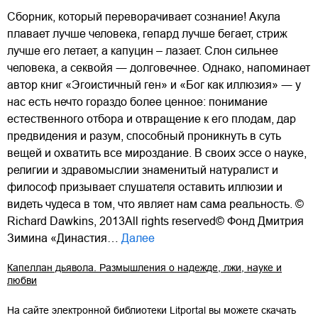
Сборник, который переворачивает сознание! Акула
плавает лучше человека, гепард лучше бегает, стриж
лучше его летает, а капуцин – лазает. Слон сильнее
человека, а секвойя ― долговечнее. Однако, напоминает
автор книг «Эгоистичный ген» и «Бог как иллюзия» ― у
нас есть нечто гораздо более ценное: понимание
естественного отбора и отвращение к его плодам, дар
предвидения и разум, способный проникнуть в суть
вещей и охватить все мироздание. В своих эссе о науке,
религии и здравомыслии знаменитый натуралист и
философ призывает слушателя оставить иллюзии и
видеть чудеса в том, что являет нам сама реальность. ©
Richard Dawkins, 2013All rights reserved© Фонд Дмитрия
Зимина «Династия…
Далее
Капеллан дьявола. Размышления о надежде, лжи, науке и
любви
На сайте электронной библиотеки Litportal вы можете скачать