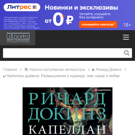
Главная
📚
научно-популярная литература
▶
Ричард Докинз
✔️
Капеллан дьявола. Размышления о надежде, лжи, науке и любви