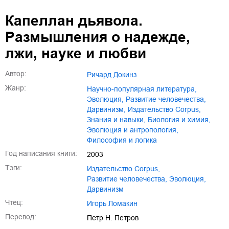
01.mp3
25:10
Капеллан дьявола.
02.mp3
20:50
Размышления о надежде,
03.mp3
14:00
лжи, науке и любви
Автор:
Ричард Докинз
Жанр:
научно-популярная литература
,
эволюция
,
развитие человечества
,
дарвинизм
,
издательство Corpus
,
знания и навыки
,
биология и химия
,
эволюция и антропология
,
философия и логика
Год написания книги:
2003
Тэги:
издательство Corpus
,
развитие человечества
,
эволюция
,
дарвинизм
Чтец:
Игорь Ломакин
Перевод:
Петр Н. Петров