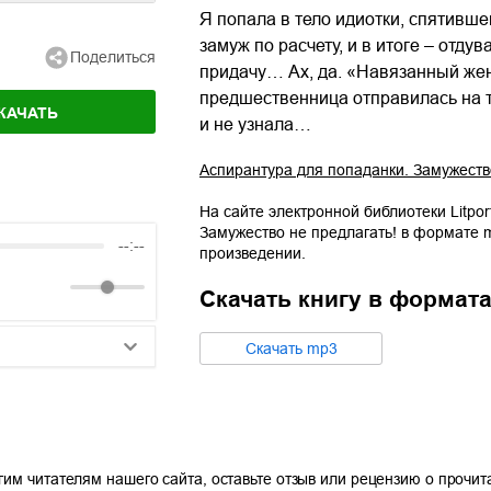
Я попала в тело идиотки, спятивше
замуж по расчету, и в итоге – отду
Поделиться
придачу… Ах, да. «Навязанный жених
предшественница отправилась на то
КАЧАТЬ
и не узнала…
Аспирантура для попаданки. Замужеств
На сайте электронной библиотеки Litpor
Замужество не предлагать!
в формате
--:--
произведении.
Скачать книгу в формат
Cкачать
mp3
25:10
20:50
14:00
гим читателям нашего сайта, оставьте отзыв или рецензию о прочи