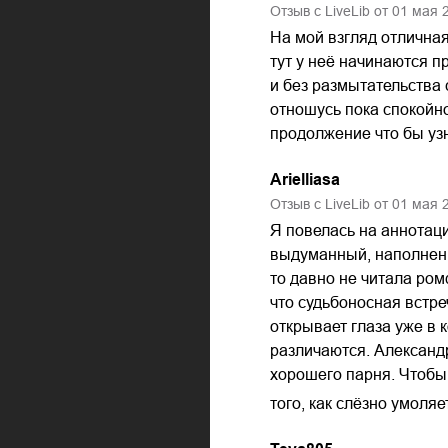
Отзыв с LiveLib от
01
мая
На мой взгляд отличная
тут у неё начинаются п
и без размытательства 
отношусь пока спокойно
продолжение что бы уз
Arielliasa
Отзыв с LiveLib от
01
мая
Я повелась на аннотаци
выдуманный, наполненны
то давно не читала ром
что судьбоносная встре
открывает глаза уже в к
различаются. Александр
хорошего парня. Чтобы
того, как слёзно умоля