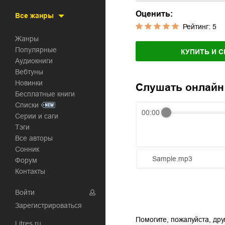
Оценить:
Все жанры
Рейтинг:
5
Жанры
Популярные
КУПИТЬ И С
Аудиокниги
Вебтуны
Новинки
Слушать онлайн
Бесплатные книги
Списки
00:00
Серии и саги
Тэги
Все авторы
Сонник
Sample.mp3
Форум
Контакты
01.mp3
Войти
02.mp3
Зарегистрироваться
03.mp3
Помогите, пожалуйста, дру
Litres.ru