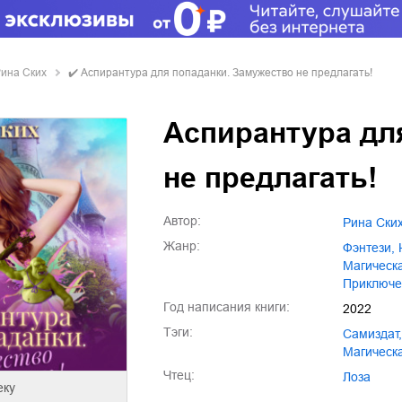
ина Ских
✔️
Аспирантура для попаданки. Замужество не предлагать!
Аспирантура дл
не предлагать!
Автор:
Рина Ски
Жанр:
фэнтези
,
магичес
приключ
Год написания книги:
2022
Тэги:
Самиздат
,
магичес
Чтец:
Лоза
еку