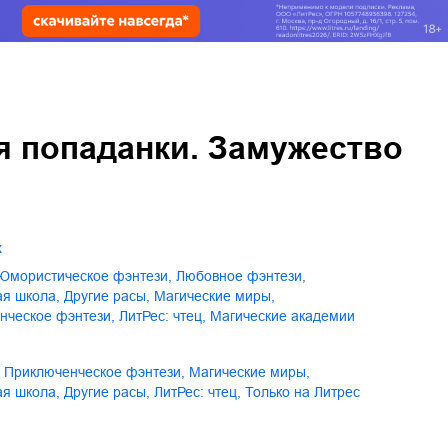
я попаданки. Замужество
х
юмористическое фэнтези
,
любовное фэнтези
,
кая школа
,
другие расы
,
магические миры
,
енческое фэнтези
,
ЛитРес: чтец
,
магические академии
приключенческое фэнтези
,
магические миры
,
кая школа
,
другие расы
,
ЛитРес: чтец
,
только на Литрес