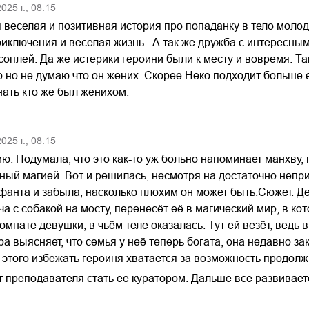
2025
г.,
08:15
 веселая и позитивная история про попаданку в тело молод
риключения и веселая жизнь . А так же дружба с интересны
соплей. Да же истерики героини были к месту и вовремя. Т
 но не думаю что он жених. Скорее Неко подходит больше е
нать кто же был женихом.
2025
г.,
08:15
ю. Подумала, что это как-то уж больно напоминает манхву, 
й магией. Вот и решилась, несмотря на достаточно неприг
фанта и забыла, насколько плохим он может быть.Сюжет. Ден
ча с собакой на мосту, перенесёт её в магический мир, в ко
омнате девушки, в чьём теле оказалась. Тут ей везёт, ведь
а выясняет, что семья у неё теперь богата, она недавно з
 этого избежать героиня хватается за возможность продолж
ет преподавателя стать её куратором. Дальше всё развивае