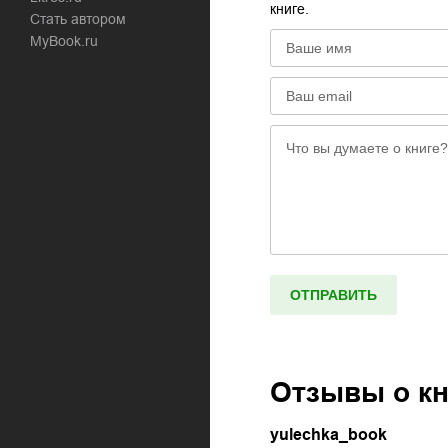
книге.
Стать автором
MyBook.ru
Отзывы о к
yulechka_book