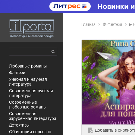
Главная
📚
фэнтези
▶
Р
любовные романы
фэнтези
учебная и научная
литература
современная русская
литература
современные
любовные романы
современная
зарубежная литература
детективы
Добавить
в библиот
об истории серьезно