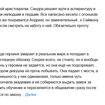
ой аристократки. Сандра решает идти в аспирантуру и
ми нелюдьми и людьми. Все написано весело с огоньком
ак же понравился Андреас он замечательный , к Саймону
сли смотреть на заботу о ней. Обязательно прочту
где героиня умирает в реальном мире и попадает в
лядную обложку. Скорее всего, не стоило, но я вообще-
ь у героини не задаётся, но она ещё не подозревает,
тором девушка не прочь побывать. Она падает с моста, а
 внешность у них одинаковая, только имена чуть
акончила академию и её собираются выдать замуж за
ить обучение и переселяется в общежитие сразу после
тся по закону…
Далее