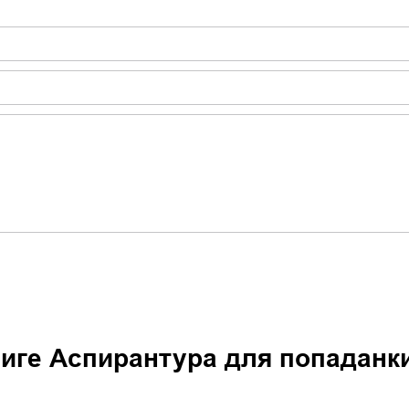
ниге
Аспирантура для попаданки