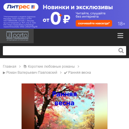
Главная
📚
короткие любовные романы
▶
Роман Валерьевич Павловский
✔️
Ранняя весна