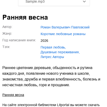
Sample.mp3
01.mp3
25:10
Ранняя весна
02.mp3
20:50
Автор:
Роман Валерьевич Павловский
03.mp3
14:00
Жанр:
короткие любовные романы
Год написания книги:
2026
Тэги:
первая любовь
,
душевные переживания
,
Литрес Авторы
Раннее цветение деревьев, обыденность и рутина
каждого дня, появление нового ученика в школе,
знакомства, дружба и первая влюбленность, болезнь и
несчастная любовь, горе и прощание.
Ранняя весна
На сайте электронной библиотеки Litportal вы можете скачать