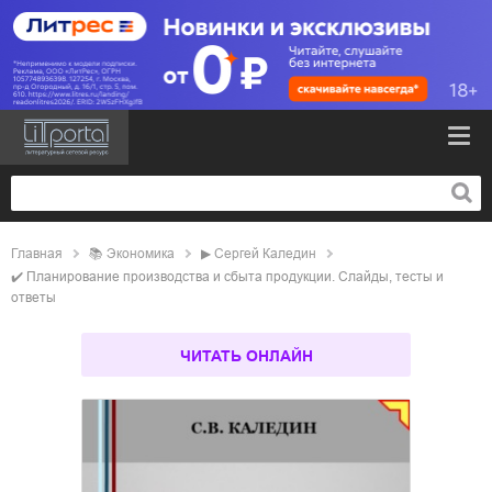
Главная
📚
экономика
▶
Сергей Каледин
✔️
Планирование производства и сбыта продукции. Слайды, тесты и
ответы
ЧИТАТЬ ОНЛАЙН