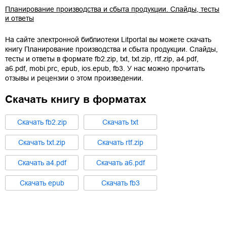
Планирование производства и сбыта продукции. Слайды, тесты
и ответы
На сайте электронной библиотеки Litportal вы можете скачать
книгу
Планирование производства и сбыта продукции. Слайды,
тесты и ответы
в формате
fb2.zip
,
txt
,
txt.zip
,
rtf.zip
,
a4.pdf
,
a6.pdf
,
mobi.prc
,
epub
,
ios.epub
,
fb3
. У нас можно прочитать
отзывы и рецензии о этом произведении.
Скачать книгу в форматах
Cкачать
fb2.zip
Cкачать
txt
Cкачать
txt.zip
Cкачать
rtf.zip
Cкачать
a4.pdf
Cкачать
a6.pdf
Cкачать
epub
Cкачать
fb3