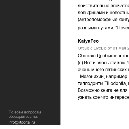
действительно впечатл
дельфинами и нелестным
(антропоморфные кенгур
разными путями. "Поче
KatyaFeo
Отзыв с LiveLib от
01
мая
Обожаю Дробышевского.
(с) Вот и здесь ставлю 
очень много латинских 
. Мезонихии, например 
тиллодонты Tillodontia
Возможно книга не для 
узнать кое-что интерес
По всем вопросам
обращайтесь на:
info@litportal.ru