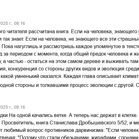
2025
г.,
08:16
го читателя рассчитана книга. Если на человека, знающего 
 и так знает. Если на человека, не знающего все эти страшн
д. Пока нагуглишь и рассмотришь каждое упомянутое в тексте
д за периодом с момента, когда общий предок человека и ж
у, а частью - остаться на этом самом дереве и выживать т
я, конкуренция со стороны других видов и эволюция среди
 какой умненький оказался. Каждая глава описывает клима
одной стороны и толкавшими процесс эволюции с другой. 
2025
г.,
08:16
ки На одной качались ветке. А теперь нас держат в клетке
 Просветитель, книга Станислава Дробышевского 5/52, и ме
т любимый вопрос противников дарвинизма: "Если человек 
твечая: "Потому что стали обезьянами, жирафами, слонами,