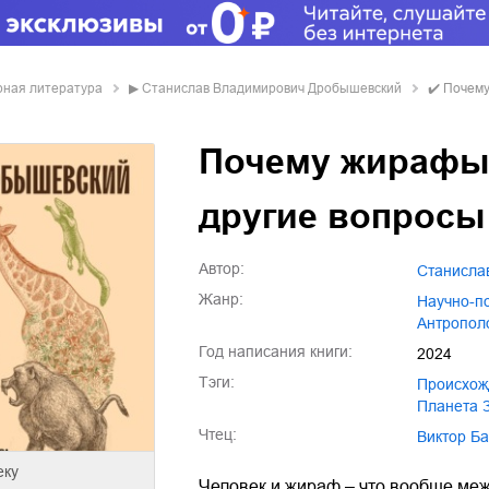
рная литература
▶
Станислав Владимирович Дробышевский
✔️
Почему
Почему жирафы 
другие вопросы
Автор:
Станисл
Жанр:
научно-
антропол
Год написания книги:
2024
Тэги:
происхо
планета
Чтец:
Виктор Б
еку
Человек и жираф – что вообще межд