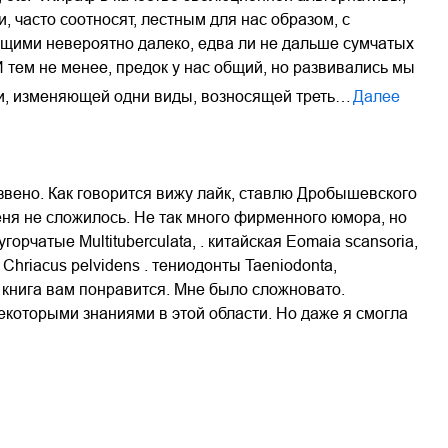
 часто соотносят, лестным для нас образом, с
оящими невероятно далеко, едва ли не дальше сумчатых
 тем не менее, предок у нас общий, но развивались мы
ии, изменяющей одни виды, возносящей треть…
Далее
звено. Как говорится вижу лайк, ставлю Дробышевского
 меня не сложилось. Не так много фирменного юмора, но
рчатые Multituberculata, . китайская Eomaia scansoria,
hriacus pelvidens . тениодонты Taeniodonta,
, книга вам понравится. Мне было сложновато.
 некоторыми знаниями в этой области. Но даже я смогла