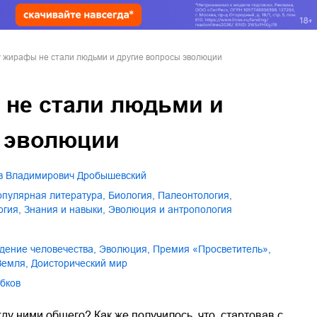
 жирафы не стали людьми и другие вопросы эволюции
не стали людьми и
 эволюции
ав Владимирович Дробышевский
популярная литература
,
биология
,
палеонтология
,
огия
,
знания и навыки
,
эволюция и антропология
ждение человечества
,
эволюция
,
премия «Просветитель»
,
 Земля
,
доисторический мир
абков
у ними общего? Как же получилось, что, стартовав с