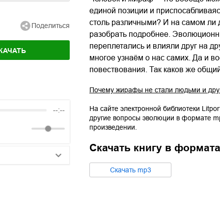
единой позиции и приспосабливаяс
столь различными? И на самом ли 
Поделиться
разобрать подробнее. Эволюционн
переплетались и влияли друг на др
КАЧАТЬ
многое узнаём о нас самих. Да и 
повествования. Так каков же общи
Почему жирафы не стали людьми и дру
На сайте электронной библиотеки Litpor
--:--
другие вопросы эволюции
в формате
m
произведении.
Скачать книгу в формат
Cкачать
mp3
25:10
20:50
14:00