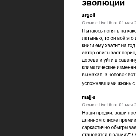
эволюции
argoli
Отзыв с LiveLib от
01
мая
Пытаюсь понять на како
латынью, то он всё это
книги ему хватит на го
автор описывает перио
дерева и уйти в саванн
климатические изменени
вымахал, а человек вот
усложнявшими жизнь с 
majj-s
Отзыв с LiveLib от
01
мая
Наши предки, ваши пред
длинном списке премии
саркастично обыгрывае
становятся людьми?" О