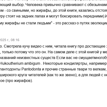
яющий выбор. Человека привычно сравнивают с обезьянами,
 - со свиньями, но жирафы, до этой книги, казались отст
у стоят на задних лапах и могут боксировать передними).И
му жирафы не стали людьми" - это рассказ о путях эволюц
2025
г.,
08:16
 Смотрела кучу видео с ним, читала книгу про достающее 
4, только потому что это он. На самом деле с этой книгой у
названий неизвестных существ Если вас не смущаетмногобуго
Hukoutherium ambigum . Некоторые кондиляртры, например C
, пантодонты Pantodonta и прочие странные твари то велкам
широкого круга читателей (как то же звено), а для людей с
ное (про жирафов).