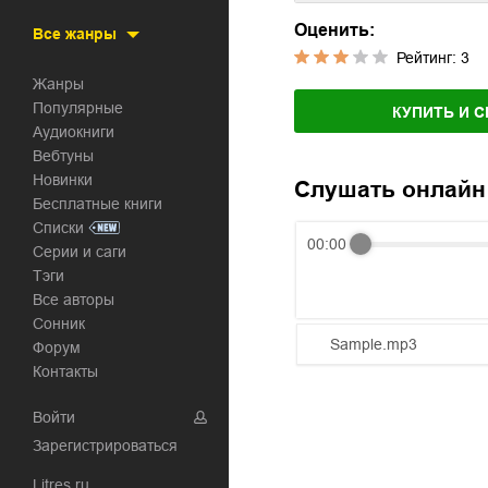
Оценить:
Все жанры
Рейтинг:
3
Жанры
Популярные
КУПИТЬ И С
Аудиокниги
Вебтуны
Новинки
Слушать онлайн
Бесплатные книги
Списки
00:00
Серии и саги
Тэги
Все авторы
Сонник
Sample.mp3
Форум
Контакты
01.mp3
Войти
02.mp3
Зарегистрироваться
03.mp3
Litres.ru