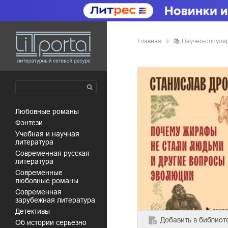
Главная
📚
научно-популя
любовные романы
фэнтези
учебная и научная
литература
современная русская
литература
современные
любовные романы
современная
зарубежная литература
детективы
Добавить
в библиот
об истории серьезно