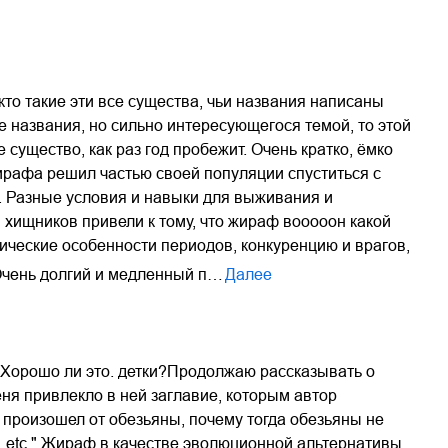
кто такие эти все существа, чьи названия написаны
ые названия, но сильно интересующегося темой, то этой
 существо, как раз год пробежит. Очень кратко, ёмко
ирафа решил частью своей популяции спуститься с
ам. Разные условия и навыки для выживания и
 хищников привели к тому, что жираф вооооон какой
тические особенности периодов, конкуренцию и врагов,
Очень долгий и медленный п…
Далее
. Хорошо ли это. детки?Продолжаю рассказывать о
ня привлекло в ней заглавие, которым автор
произошел от обезьяны, почему тогда обезьяны не
 etc." Жираф в качестве эволюционной альтернативы,