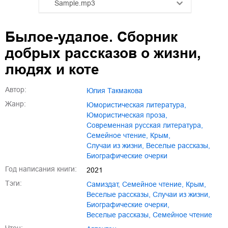
Sample.mp3
01.mp3
25:10
Былое-удалое. Сборник
02.mp3
20:50
добрых рассказов о жизни,
03.mp3
14:00
людях и коте
Автор:
Юлия Такмакова
Жанр:
юмористическая литература
,
юмористическая проза
,
современная русская литература
,
семейное чтение
,
Крым
,
случаи из жизни
,
веселые рассказы
,
биографические очерки
Год написания книги:
2021
Тэги:
Самиздат
,
семейное чтение
,
Крым
,
веселые рассказы
,
случаи из жизни
,
биографические очерки
,
Веселые рассказы
,
Семейное чтение
Чтец: