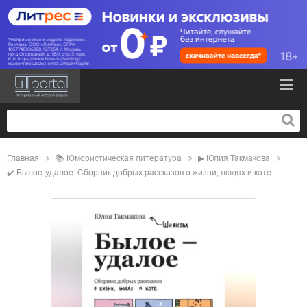
Главная
📚
юмористическая литература
▶
Юлия Такмакова
✔️
Былое-удалое. Сборник добрых рассказов о жизни, людях и коте