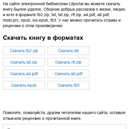
На сайте электронной библиотеки Litportal вы можете скачать
книгу
Былое-удалое. Сборник добрых рассказов о жизни, людях
и коте
в формате
fb2.zip
,
txt
,
txt.zip
,
rtf.zip
,
a4.pdf
,
a6.pdf
,
mobi.prc
,
epub
,
ios.epub
,
fb3
. У нас можно прочитать отзывы и
рецензии о этом произведении.
Скачать книгу в форматах
Cкачать
fb2.zip
Cкачать
txt
Cкачать
txt.zip
Cкачать
rtf.zip
Cкачать
a4.pdf
Cкачать
a6.pdf
Cкачать
epub
Cкачать
fb3
Помогите, пожалуйста, другим читателям нашего сайта, оставьте
отзыв или рецензию о прочитанной книге.