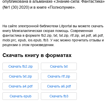
опубликована в альманахе «Знание-сила: Фантастика»
(№1 (30) 2020) и в книге «Полнолуние».
На сайте электронной библиотеки Litportal вы можете скачать
книгу
Межгалактическая скорая помощь. Современная
фантастика
в формате
fb2.zip
,
txt
,
txt.zip
,
rtf.zip
,
a4.pdf
,
a6.pdf
,
mobi.prc
,
epub
,
ios.epub
,
fb3
. У нас можно прочитать отзывы и
рецензии о этом произведении.
Скачать книгу в форматах
Cкачать
fb2.zip
Cкачать
txt
Cкачать
txt.zip
Cкачать
rtf.zip
Cкачать
a4.pdf
Cкачать
a6.pdf
Cкачать
epub
Cкачать
fb3