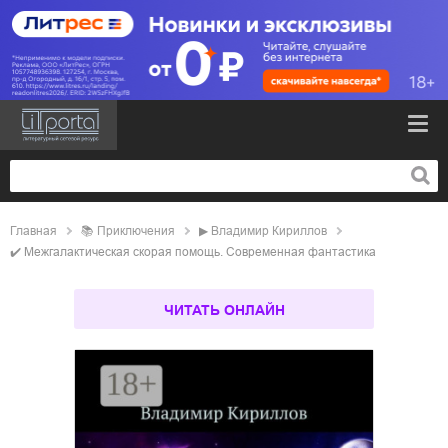
Главная
📚
приключения
▶
Владимир Кириллов
✔️
Межгалактическая скорая помощь. Современная фантастика
ЧИТАТЬ ОНЛАЙН