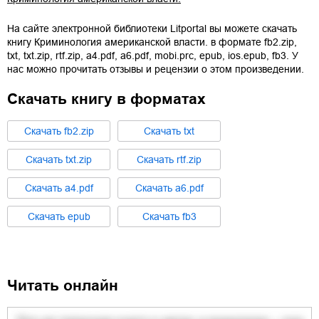
На сайте электронной библиотеки Litportal вы можете скачать
книгу
Криминология американской власти.
в формате
fb2.zip
,
txt
,
txt.zip
,
rtf.zip
,
a4.pdf
,
a6.pdf
,
mobi.prc
,
epub
,
ios.epub
,
fb3
. У
нас можно прочитать отзывы и рецензии о этом произведении.
Скачать книгу в форматах
Cкачать
fb2.zip
Cкачать
txt
Cкачать
txt.zip
Cкачать
rtf.zip
Cкачать
a4.pdf
Cкачать
a6.pdf
Cкачать
epub
Cкачать
fb3
Читать онлайн