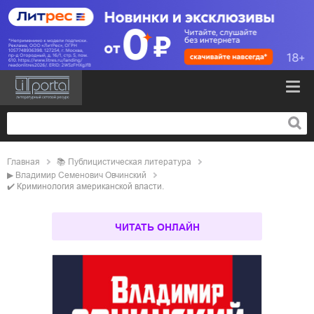
Главная
📚
публицистическая литература
▶
Владимир Семенович Овчинский
✔️
Криминология американской власти.
ЧИТАТЬ ОНЛАЙН