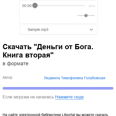
00:00
--:--
Sample.mp3
01.mp3
25:10
Скачать "Деньги от Бога.
02.mp3
20:50
Книга вторая"
03.mp3
14:00
в формате
Автор
Людмила Тимофеевна Голубовская
Если загрузка не началась
Нажмите сюда
На сайте электронной библиотеки Litportal вы можете скачать