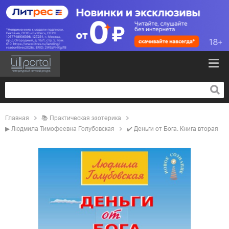
Главная
📚
практическая эзотерика
▶
Людмила Тимофеевна Голубовская
✔️
Деньги от Бога. Книга вторая