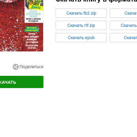
Cкачать
fb2.zip
Cкача
Cкачать
rtf.zip
Cкачат
Cкачать
epub
Cкача
Поделиться
КАЧАТЬ