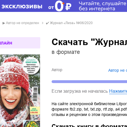
▶
Автор не определен
✔️
Журнал «Лиза» №06/2020
Скачать "Журна
НЛАЙН
в формате
Автор
Автор не
Если загрузка не началась
Нажмит
На сайте электронной библиотеки Litpor
формате
fb2.zip
,
txt
,
txt.zip
,
rtf.zip
,
a4.pdf
отзывы и рецензии о этом произведении
Скачать книгу в формат