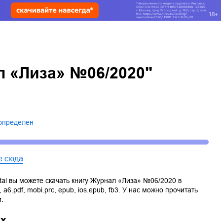
л «Лиза» №06/2020"
 определен
е сюда
tal вы можете скачать книгу
Журнал «Лиза» №06/2020
в
,
a6.pdf
,
mobi.prc
,
epub
,
ios.epub
,
fb3
. У нас можно прочитать
.
ах