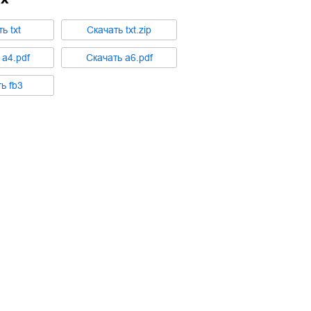
ть
txt
Cкачать
txt.zip
ь
a4.pdf
Cкачать
a6.pdf
ть
fb3