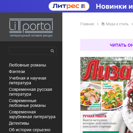
Главная
📚
мода и стиль
ЧИТАТЬ О
любовные романы
фэнтези
учебная и научная
литература
современная русская
литература
современные
любовные романы
современная
зарубежная литература
детективы
об истории серьезно