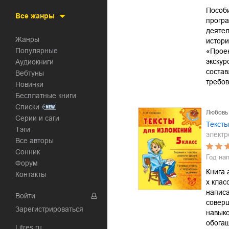
Пособ
Все жанры
прогр
деятел
Жанры
истор
Популярные
«Прое
экскур
Аудиокниги
состав
Вебтуны
требо
Новинки
Бесплатные книги
Списки
Любовь
Серии и саги
Тексты
Тэги
электр
Все авторы
Сонник
Год на
Форум
Книга 
Контакты
х клас
написа
Войти
совер
Зарегистрироваться
навыко
обогащ
Litres.ru