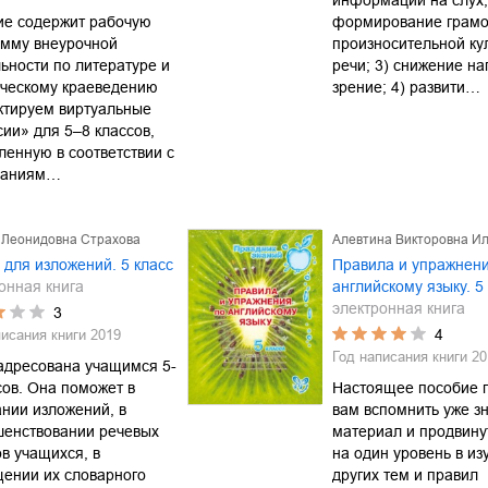
информации на слух;
ие содержит рабочую
формирование грамо
амму внеурочной
произносительной ку
ьности по литературе и
речи; 3) снижение на
ическому краеведению
зрение; 4) развити…
ктируем виртуальные
сии» для 5–8 классов,
ленную в соответствии с
ваниям…
 Леонидовна Страхова
Алевтина Викторовна И
 для изложений. 5 класс
Правила и упражнени
онная книга
английскому языку. 5
электронная книга
3
4
писания книги
2019
Год написания книги
20
адресована учащимся 5-
сов. Она поможет в
Настоящее пособие 
нии изложений, в
вам вспомнить уже з
шенствовании речевых
материал и продвину
в учащихся, в
на один уровень в из
ении их словарного
других тем и правил