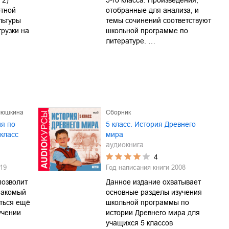
 2)
5-го класса. Произведения,
тной
отобранные для анализа, и
льтуры
темы сочинений соответствуют
грузки на
школьной программе по
литературе. …
люшкина
Сборник
я по
5 класс. История Древнего
 класс
мира
аудиокнига
4
19
Год написания книги
2008
позволит
Данное издание охватывает
накомый
основные разделы изучения
ться ещё
школьной программы по
учении
истории Древнего мира для
учащихся 5 классов