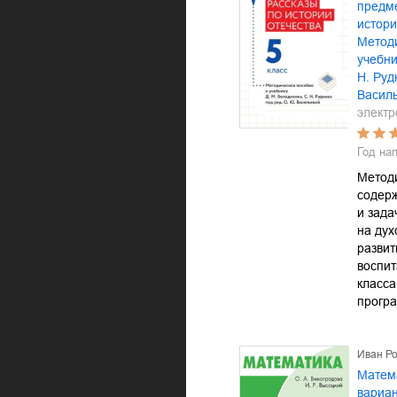
предме
истори
Методи
учебни
Н. Руд
Васил
электр
Год на
Метод
содер
и зада
на дух
развит
воспи
класса
прогр
Иван Р
Матема
вариан