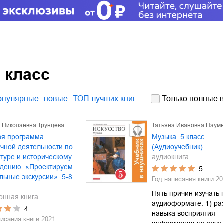
 класс
опулярные
новые
ТОП лучших книг
Только полные в
а Николаевна Трунцева
Татьяна Ивановна Наум
ая программа
Музыка. 5 класс
чной деятельности по
(Аудиоучебник)
туре и историческому
аудиокнига
едению. «Проектируем
5
льные экскурсии». 5-8
Год написания книги
20
ы
Пять причин изучать 
онная книга
аудиоформате: 1) ра
4
навыка восприятия
писания книги
2021