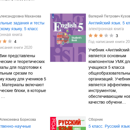
Александровна Маханова
Валерий Петрович Кузо
льные задания и тесты
Английский язык. 5 к
скому языку. 5 класс
электронная книга
онная книга
3
4
Год написания книги
20
писания книги
2020
Учебник «Английский
обии представлены
является основным
ческие и теоретических
компонентом УМК дл
алы для подготовки к
учащихся 5 класса
ольным срезам по
общеобразовательн
му языку для учеников 5
организаций. Учебни
а. Материалы включают
является эффективн
ческие блоки, в которые
инструментом,
т …
обеспечивающим но
качество обучени…
 Алексеевна Борисова
Сборник
твенно-научные
5 класс. Русский язык