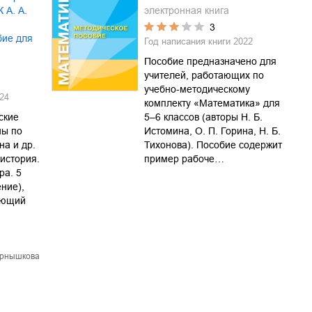
 А. А.
электронная книга
3
бие для
Год написания книги
2022
Пособие предназначено для
учителей, работающих по
учебно-методическому
24
комплекту «Математика» для
ские
5–6 классов (авторы Н. Б.
ны по
Истомина, О. П. Горина, Н. Б.
на и др.
Тихонова). Пособие содержит
история.
пример рабоче…
ра. 5
ние),
ующий
ернышкова