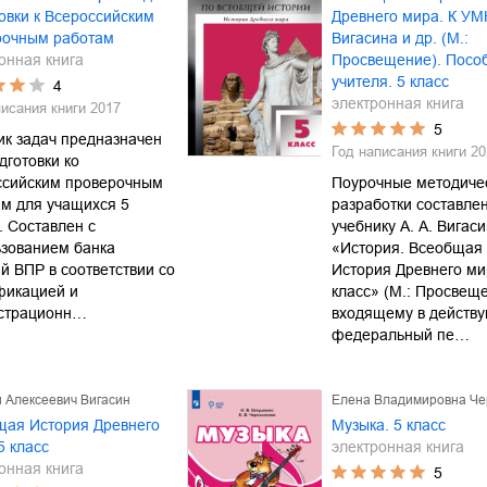
овки к Всероссийским
Древнего мира. К УМК
рочным работам
Вигасина и др. (М.:
онная книга
Просвещение). Посо
учителя. 5 класс
4
электронная книга
писания книги
2017
5
к задач предназначен
Год написания книги
20
дготовки ко
ссийским проверочным
Поурочные методиче
м для учащихся 5
разработки составле
. Составлен с
учебнику А. А. Вигаси
ьзованием банка
«История. Всеобщая 
й ВПР в соответствии со
История Древнего ми
фикацией и
класс» (М.: Просвеще
страционн…
входящему в действ
федеральный пе…
 Алексеевич Вигасин
Елена Владимировна Ч
щая История Древнего
Музыка. 5 класс
5 класс
электронная книга
онная книга
5