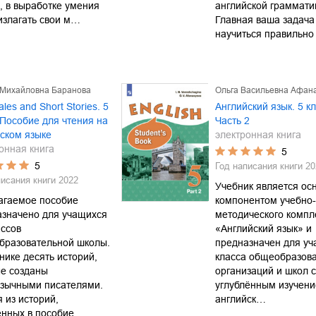
, в выработке умения
английской граммати
излагать свои м…
Главная ваша задача
научиться правильно
 Михайловна Баранова
Ольга Васильевна Афан
ales and Short Stories. 5
Английский язык. 5 кл
 Пособие для чтения на
Часть 2
ском языке
электронная книга
онная книга
5
5
Год написания книги
20
писания книги
2022
Учебник является ос
агаемое пособие
компонентом учебно-
азначено для учащихся
методического компл
ассов
«Английский язык» и
бразовательной школы.
предназначен для уч
нике десять историй,
класса общеобразов
ые созданы
организаций и школ с
язычными писателями.
углублённым изучен
 из историй,
английск…
енных в пособие…