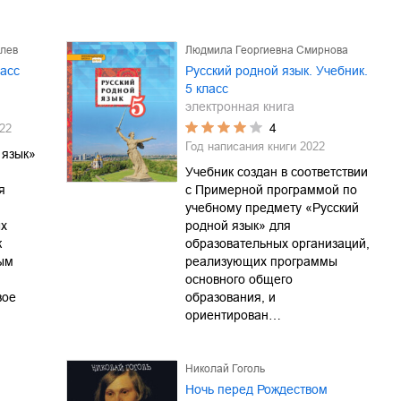
влев
Людмила Георгиевна Смирнова
ласс
Русский родной язык. Учебник.
5 класс
электронная книга
4
22
Год написания книги
2022
 язык»
Учебник создан в соответствии
я
с Примерной программой по
учебному предмету «Русский
ых
родной язык» для
к
образовательных организаций,
ым
реализующих программы
основного общего
вое
образования, и
ориентирован…
Николай Гоголь
Ночь перед Рождеством