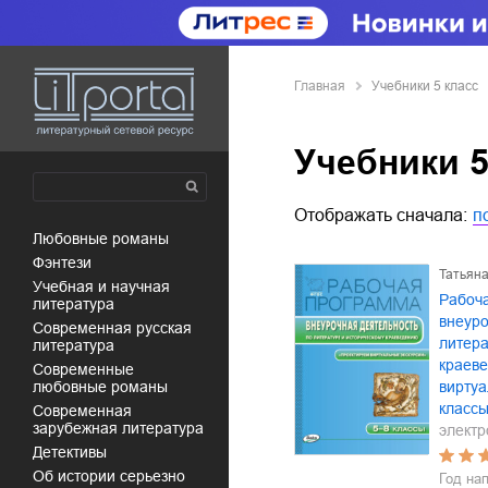
Главная
Учебники 5 класс
Учебники 5
Отображать сначала:
п
любовные романы
фэнтези
Татьян
учебная и научная
Рабоч
литература
внеуро
современная русская
литера
литература
краев
современные
любовные романы
виртуа
класс
современная
зарубежная литература
электр
детективы
об истории серьезно
Год на