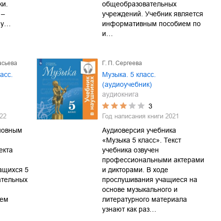
ки.
общеобразовательных
 –
учреждений. Учебник является
 у…
информативным пособием по
и…
асьева
Г. П. Сергеева
асс.
Музыка. 5 класс.
(аудиоучебник)
аудиокнига
3
22
Год написания книги
2021
новным
Аудиоверсия учебника
«Музыка 5 класс». Текст
екта
учебника озвучен
профессиональными актерами
ащихся 5
и дикторами. В ходе
ательных
прослушивания учащиеся на
основе музыкального и
ием
литературного материала
узнают как раз…