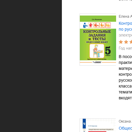
Елена 
Контро
по рус
электр
Год на
В пос
практи
матери
контр
русско
класс
темати
входя
Оксана
Общес