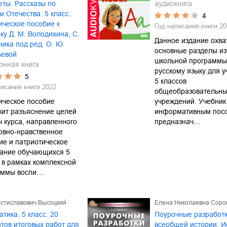
ты. Рассказы по
аудиокнига
и Отечества. 5 класс.
4
ческое пособие к
Год написания книги
20
ку Д. М. Володиxина, С.
Данное издание охва
ника под ред. О. Ю.
основные разделы из
ьевой
школьной программы
онная книга
русскому языку для 
5
5 классов
писания книги
2022
общеобразовательн
ическое пособие
учреждений. Учебник
жит разъяснение целей
информативным пос
ч курса, направленного
предназнач…
овно-нравственное
ие и патриотическое
тание обучающихся 5
 в рамках комплексной
аммы воспи…
остиславович Высоцкий
Елена Николаевна Соро
тика. 5 класс. 20
Поурочные разработк
тов итоговых работ для
всеобщей истории. И