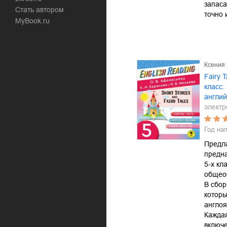
запаса
Стать автором
точно 
MyBook.ru
Ксения
Fairy T
класс.
англий
электр
Год на
Предл
предн
5-х кл
общео
В сбор
котор
англо
Каждая
включ