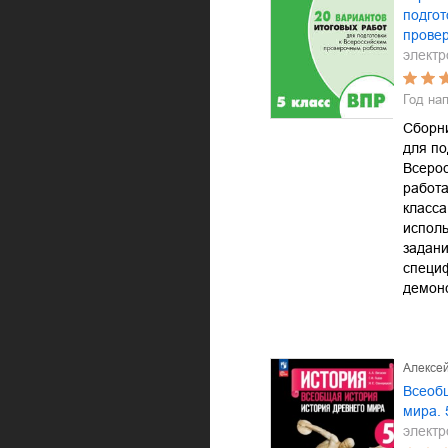
подгот
прове
электр
Год на
Сборни
для по
Всеро
работа
класса
испол
задани
специ
демон
Алексей
Всеоб
мира. 
электр