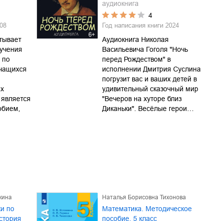
аудиокнига
4
08
Год написания книги
2024
тывает
Аудиокнига Николая
учения
Васильевича Гоголя "Ночь
 по
перед Рождеством" в
учащихся
исполнении Дмитрия Суслина
погрузит вас и ваших детей в
ых
удивительный сказочный мир
 является
"Вечеров на хуторе близ
обием,
Диканьки". Весёлые герои…
кина
Наталья Борисовна Тихонова
и по
Математика. Методическое
стория
пособие. 5 класс