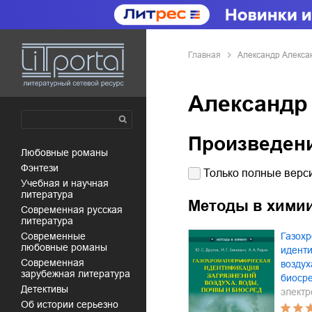
Главная
Александр Алекса
Александр
Произведен
любовные романы
фэнтези
Только полные верси
учебная и научная
литература
Методы в химии
современная русская
литература
современные
Газох
любовные романы
идент
современная
воздух
зарубежная литература
биоср
детективы
электр
об истории серьезно