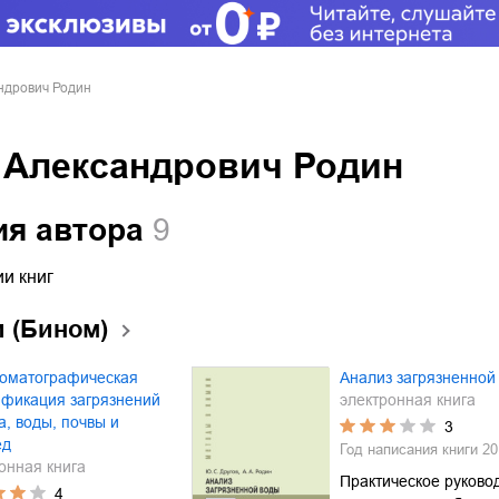
ндрович Родин
 Александрович Родин
ия автора
9
и книг
 (Бином)
роматографическая
Анализ загрязненной
ификация загрязнений
электронная книга
а, воды, почвы и
3
ед
Год написания книги
20
онная книга
Практическое руково
4