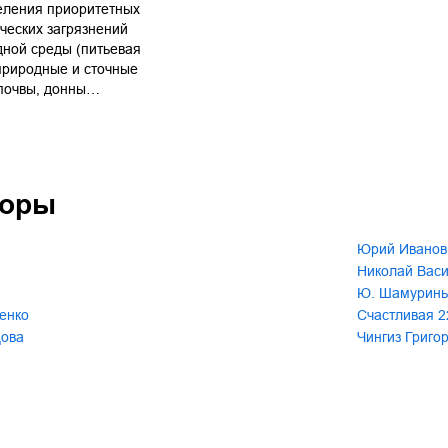
еления приоритетных
ческих загрязнений
ной среды (питьевая
природные и сточные
 почвы, донны…
торы
Юрий Иванов
Николай Васи
Ю. Шамурин
енко
Счастливая 2
цова
Чингиз Григо