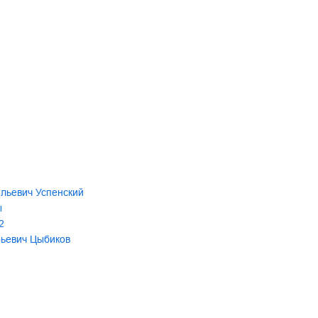
льевич Успенский
ы
2
рьевич Цыбиков