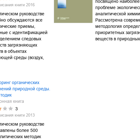
посвящено наиболее
писания книги
2016
проблеме экологичес
тическом руководстве
аналитической химии
бно обсуждаются все
Рассмотрена соврем
тические приемы,
методология опреде
нные с идентификацией
приоритетных загря
еделением следовых
веществ в природных
ств загрязняющих
в в объектах
ющей среды (воздух,
ринг органических
нений природной среды.
тодик
онная книга
3
писания книги
2013
тическом руководстве
тавлены более 500
литических методик