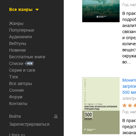
Год на
Все жанры
В прак
подро
Жанры
анали
Популярные
связа
Аудиокниги
и опр
Вебтуны
количе
вещест
Новинки
окружа
Бесплатные книги
во…
Списки
Серии и саги
Тэги
Монито
Все авторы
загряз
Сонник
500 ме
Форум
электр
Контакты
Год на
Войти
В прак
Зарегистрироваться
предс
экоана
Litres.ru