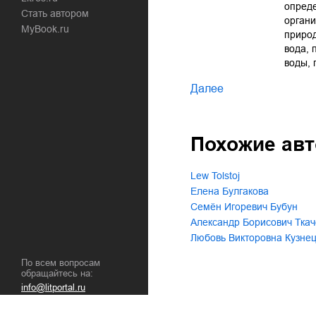
опред
Стать автором
органи
MyBook.ru
природ
вода, 
воды,
Далее
Похожие ав
Lew Tolstoj
Елена Булгакова
Семён Игоревич Бубун
Александр Борисович Ткач
Любовь Викторовна Кузне
По всем вопросам
обращайтесь на:
info@litportal.ru
(©) 2003-
2026
.