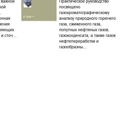
 важной
Практическое руководство
кой
посвящено
.
газохроматографическому
енная
анализу природного горючего
ления
газа, сжиженного газа,
зняющих
попутных нефтяных газов,
 и сточ…
газоконденсата, а также газов
нефтепереработки и
газообразны…