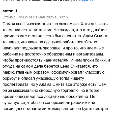
anton_t
Отзыв с LiveLib от
01
мая
2025
г.,
08:15
Самая классическая книга по экономике. Хотя для кого-
то: манифест капитализма.Не ожидал, что в те далёкие
времена уже столько всего было понятно. Адам Смит и
то пишет, что люди на сдельной работе неизбежно
начинают подрывать здоровье, и про то, что наёмные
рабочие не достаточно образованны и организованы,
чтобы противостоять нанимателям. И чем плохи банки, и
откуда на самом деле берётся цена.Считается, что
Маркс, главным образом, сформулировал "классовую
борьбу" и описал ужасающую тогда нищету
пролетариата, но у Адама Смита всё это уже есть. Сам
он за максимально свободную торговлю, но в то же
время описывает всё достаточно объективно. Не
чувствуется, чтобы он сопереживал рабочим или
восхищался талантами коммерсантов, он будто смотрит