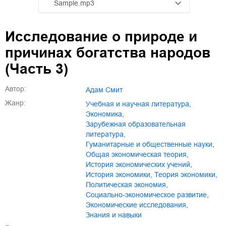
Sample.mp3
01.mp3
25:10
Исследование о природе и
02.mp3
20:50
причинах богатства народов
03.mp3
14:00
(Часть 3)
Автор:
Адам Смит
Жанр:
учебная и научная литература
,
экономика
,
зарубежная образовательная
литература
,
гуманитарные и общественные науки
,
общая экономическая теория
,
история экономических учений
,
история экономики
,
теория экономики
,
политическая экономия
,
социально-экономическое развитие
,
экономические исследования
,
знания и навыки