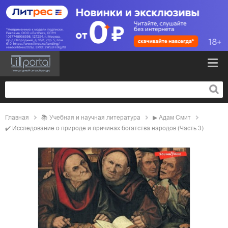
Главная
📚
учебная и научная литература
▶
Адам Смит
✔️
Исследование о природе и причинах богатства народов (Часть 3)