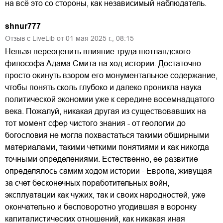
на всё это со стороны, как независимый наблюдатель.
shnur777
Отзыв с LiveLib от
01
мая
2025
г.,
08:15
Нельзя переоценить влияние труда шотландского
философа Адама Смита на ход истории. Достаточно
просто окинуть взором его монументальное содержание,
чтобы понять сколь глубоко и далеко проникла наука
политической экономии уже к середине восемнадцатого
века. Пожалуй, никакая другая из существовавших на
тот момент сфер чистого знания - от геологии до
богословия не могла похвастаться такими обширными
материалами, такими четкими понятиями и как никогда
точными определениями. Естественно, ее развитие
определялось самим ходом истории - Европа, живущая
за счет бесконечных поработительных войн,
эксплуатации как чужих, так и своих народностей, уже
окончательно и бесповоротно угодившая в воронку
капиталистических отношений, как никакая иная