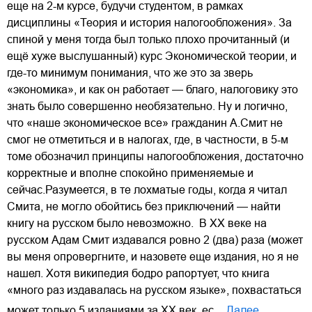
еще на 2-м курсе, будучи студентом, в рамках
дисциплины «Теория и история налогообложения». За
спиной у меня тогда был только плохо прочитанный (и
ещё хуже выслушанный) курс Экономической теории, и
где-то минимум понимания, что же это за зверь
«экономика», и как он работает — благо, налоговику это
знать было совершенно необязательно. Ну и логично,
что «наше экономическое все» гражданин А.Смит не
смог не отметиться и в налогах, где, в частности, в 5-м
томе обозначил принципы налогообложения, достаточно
корректные и вполне спокойно применяемые и
сейчас.Разумеется, в те лохматые годы, когда я читал
Смита, не могло обойтись без приключений — найти
книгу на русском было невозможно. В ХХ веке на
русском Адам Смит издавался ровно 2 (два) раза (может
вы меня опровергните, и назовете еще издания, но я не
нашел. Хотя википедия бодро рапортует, что книга
«много раз издавалась на русском языке», похвастаться
может только 5 изданиями за ХХ век, ес…
Далее