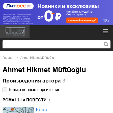
Главная
Ahmet Hikmet Müftüoğlu
Ahmet Hikmet Müftüoğlu
Произведения автора
3
Только полные версии книг
РОМАНЫ и ПОВЕСТИ
Hâristan