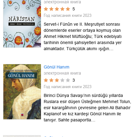
электронная книга
5
Год написания книги
2023
Servet-i Fünûn ve II. Meşrutiyet sonrası
dönemlerde eserler ortaya koymuş olan
Ahmet Hikmet Müftüoğlu; Türk edebiyatı
tarihinin önemli şahsiyetleri arasında yer
almaktadır. Türkçülük akımı ışığın…
Gönül Hanım
электронная книга
3
Год написания книги
2023
Birinci Dünya Savaşı’nın sürdüğü yıllarda
Ruslara esir düşen Üsteğmen Mehmet Tolun,
esir karargâhının çevresine gelen Ali Bahadır
Kaplanof ve kız kardeşi Gönül Hanım ile
tanışır. Sahte pasaportla…