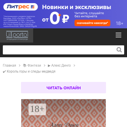
Главная
📚
фэнтези
▶
Алекс Динго
✔️
Король горы и следы медведя
ЧИТАТЬ ОНЛАЙН