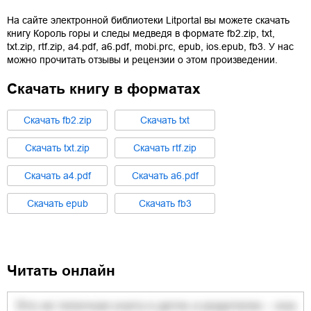
На сайте электронной библиотеки Litportal вы можете скачать
книгу
Король горы и следы медведя
в формате
fb2.zip
,
txt
,
txt.zip
,
rtf.zip
,
a4.pdf
,
a6.pdf
,
mobi.prc
,
epub
,
ios.epub
,
fb3
. У нас
можно прочитать отзывы и рецензии о этом произведении.
Скачать книгу в форматах
Cкачать
fb2.zip
Cкачать
txt
Cкачать
txt.zip
Cкачать
rtf.zip
Cкачать
a4.pdf
Cкачать
a6.pdf
Cкачать
epub
Cкачать
fb3
Читать онлайн