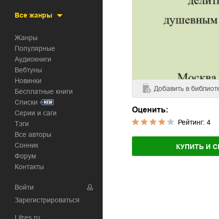
Все жанры
Жанры
Популярные
Аудиокниги
Вебтуны
Новинки
Добавить
в библиот
Бесплатные книги
Списки
Оценить:
Серии и саги
Рейтинг:
4
Тэги
Все авторы
Сонник
КУПИТЬ И С
Форум
Контакты
Войти
Зарегистрироваться
Litres.ru