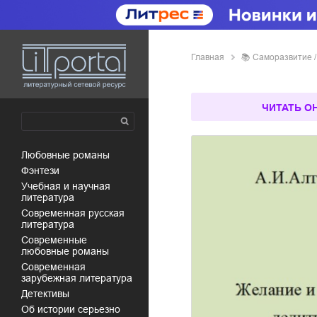
Главная
📚
саморазвитие 
ЧИТАТЬ О
любовные романы
фэнтези
учебная и научная
литература
современная русская
литература
современные
любовные романы
современная
зарубежная литература
детективы
об истории серьезно