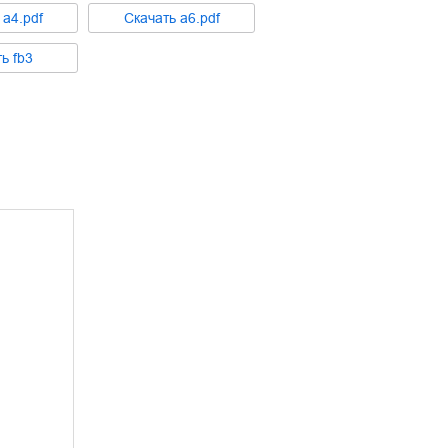
ь
a4.pdf
Cкачать
a6.pdf
ть
fb3