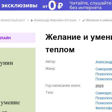
/ личностный рост
▶
Александр Иванович Алтунин
✔️
Желание и умени
Желание и умен
НЛАЙН
теплом
Автор:
Алексан
Жанр:
саморазв
психоло
психолог
Год написания книги:
2023
Тэги:
Самиздат
,
психолог
Психолог
Философ