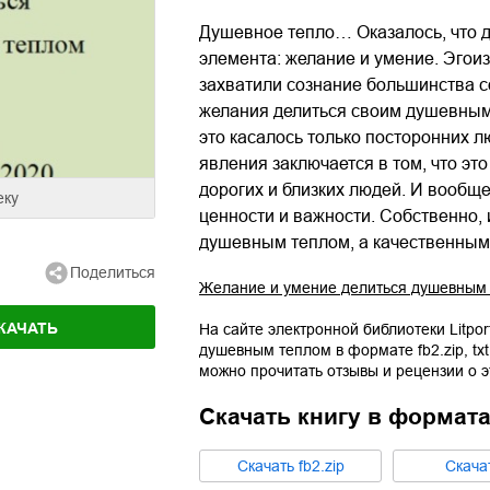
Душевное тепло… Оказалось, что д
элемента: желание и умение. Эгои
захватили сознание большинства с
желания делиться своим душевным т
это касалось только посторонних 
явления заключается в том, что эт
дорогих и близких людей. И вообщ
еку
ценности и важности. Собственно,
душевным теплом, а качественны
Поделиться
Желание и умение делиться душевным
КАЧАТЬ
На сайте электронной библиотеки Litpor
душевным теплом
в формате
fb2.zip
,
txt
можно прочитать отзывы и рецензии о 
Скачать книгу в формат
Cкачать
fb2.zip
Cкача