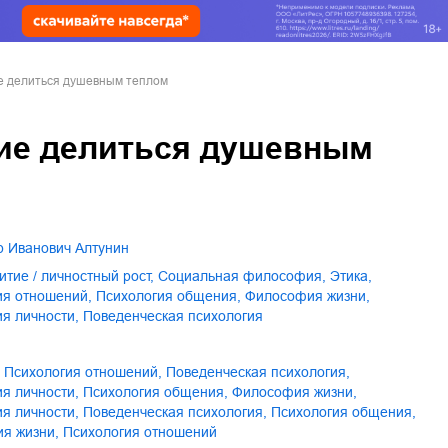
е делиться душевным теплом
ие делиться душевным
др Иванович Алтунин
итие / личностный рост
,
социальная философия
,
этика
,
гия отношений
,
психология общения
,
философия жизни
,
ия личности
,
поведенческая психология
психология отношений
,
поведенческая психология
,
ия личности
,
психология общения
,
философия жизни
,
ия личности
,
Поведенческая психология
,
Психология общения
,
ия жизни
,
Психология отношений