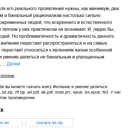
ля его реального проявления нужны, как минимум, два
зм и банальный рационализм настолько сильно
овременных людей, что искреннего и естественного
еплом у них практически не возникает. И, ладно бы,
людей. Но проблематичность и драматичность данного
о желание перестает распространяться и на самых
е перестает относиться к явлениям жизни особенной
 и умение делиться не банальным и упрощенным
м,…
Далее
 теплом
tal вы можете скачать книгу
Желание и умение делиться
,
txt.zip
,
rtf.zip
,
a4.pdf
,
a6.pdf
,
mobi.prc
,
epub
,
ios.epub
,
fb3
. У нас
этом произведении.
ах
ть
txt
Cкачать
txt.zip