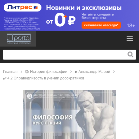
Главная
📚
история философии
▶
Александр Марей
✔️
4.2 Справедливость в учении досократиков