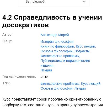
Sample.mp3
01.mp3
25:10
4.2 Справедливость в учении
02.mp3
20:50
досократиков
03.mp3
14:00
Автор:
Александр Марей
Жанр:
история философии
,
книги по философии
,
курс лекций
,
основы философии
,
подкасты
,
философские проблемы
,
публицистика и периодические
издания
,
лекции
Год написания книги:
2018
Тэги:
философские проблемы
,
курс лекций
,
основы философии
,
лекции
Курс представляет собой проблемно-ориентированную
подборку тем, составленную по принципу рассмотрения