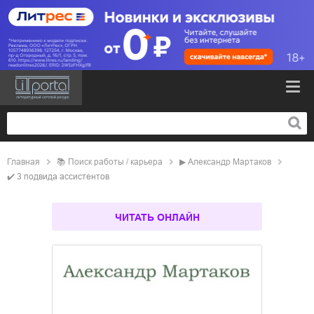
Главная
📚
поиск работы / карьера
▶
Александр Мартаков
✔️
3 подвида ассистентов
ЧИТАТЬ ОНЛАЙН