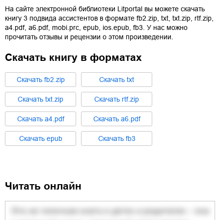
На сайте электронной библиотеки Litportal вы можете скачать
книгу
3 подвида ассистентов
в формате
fb2.zip
,
txt
,
txt.zip
,
rtf.zip
,
a4.pdf
,
a6.pdf
,
mobi.prc
,
epub
,
ios.epub
,
fb3
. У нас можно
прочитать отзывы и рецензии о этом произведении.
Скачать книгу в форматах
Cкачать
fb2.zip
Cкачать
txt
Cкачать
txt.zip
Cкачать
rtf.zip
Cкачать
a4.pdf
Cкачать
a6.pdf
Cкачать
epub
Cкачать
fb3
Читать онлайн