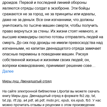
дроидов. Первой и последней линией обороны
являются отряды солдат в экзоброне. Эти бойцы
сражаются не за город, не за принципы или идеалы,
даже не за деньги. Все они изгнанники, что должны
уничтожить по тысяче машин смерти, чтобы получить
право вернуться за стены. Их жизни стоят немного, и
высшие командиры охотно готовы отправлять людей на
смерть. До сих пор дроиды не имели превосходства над
изгнанными, но капитан двенадцатого отряда замечает
опасные перемены в поведении машин. Рискуя
собственной жизнью и жизнями своих людей, он,
вопреки командованию, принимает решение сове…
Далее
Миры душ. Двенадцатый отряд
На сайте электронной библиотеки Litportal вы можете скачать
книгу
Миры душ. Двенадцатый отряд
в формате
fb2.zip
,
txt
,
txt.zip
,
rtf.zip
,
a4.pdf
,
a6.pdf
,
mobi.prc
,
epub
,
ios.epub
,
fb3
. У нас
можно прочитать отзывы и рецензии о этом произведении.