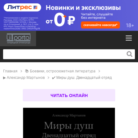
Главная
📚
боевики, остросюжетная литература
▶
Александр Мартынов
✔️
Миры душ. Двенадцатый отряд
ЧИТАТЬ ОНЛАЙН