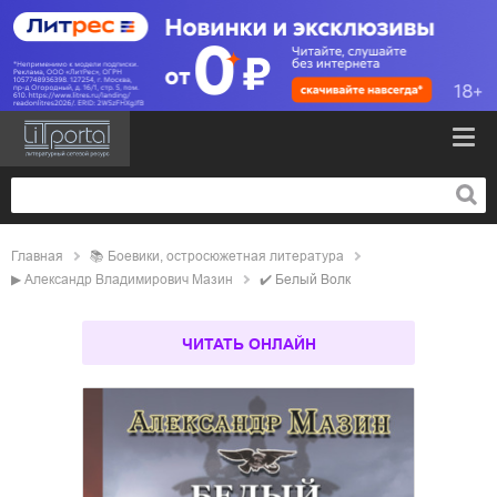
Главная
📚
боевики, остросюжетная литература
▶
Александр Владимирович Мазин
✔️
Белый Волк
ЧИТАТЬ ОНЛАЙН