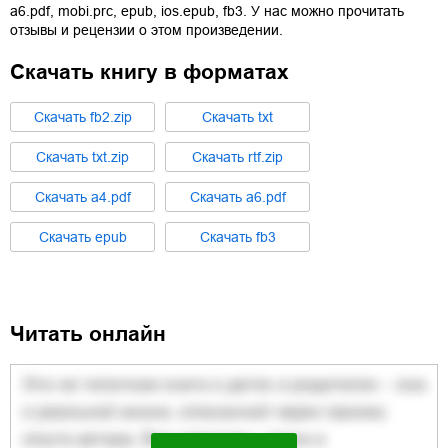
a6.pdf
,
mobi.prc
,
epub
,
ios.epub
,
fb3
. У нас можно прочитать
отзывы и рецензии о этом произведении.
Скачать книгу в форматах
Cкачать
fb2.zip
Cкачать
txt
Cкачать
txt.zip
Cкачать
rtf.zip
Cкачать
a4.pdf
Cкачать
a6.pdf
Cкачать
epub
Cкачать
fb3
Читать онлайн