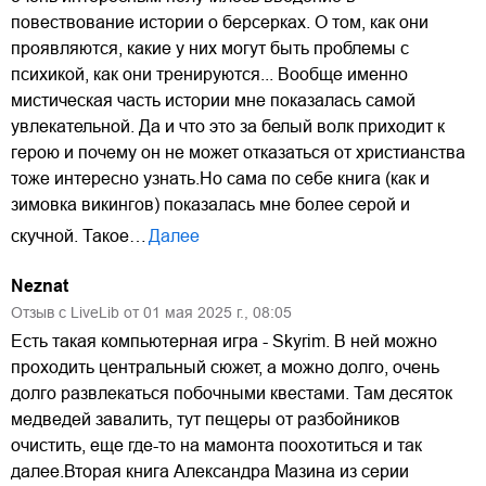
повествование истории о берсерках. О том, как они
проявляются, какие у них могут быть проблемы с
психикой, как они тренируются... Вообще именно
мистическая часть истории мне показалась самой
увлекательной. Да и что это за белый волк приходит к
герою и почему он не может отказаться от христианства
тоже интересно узнать.Но сама по себе книга (как и
зимовка викингов) показалась мне более серой и
скучной. Такое…
Далее
Neznat
Отзыв с LiveLib от
01
мая
2025
г.,
08:05
Есть такая компьютерная игра - Skyrim. В ней можно
проходить центральный сюжет, а можно долго, очень
долго развлекаться побочными квестами. Там десяток
медведей завалить, тут пещеры от разбойников
очистить, еще где-то на мамонта поохотиться и так
далее.Вторая книга Александра Мазина из серии