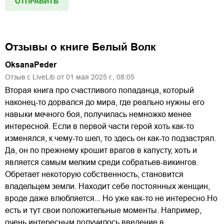
Отзывы о книге
Белый Волк
OksanaPeder
Отзыв с LiveLib от
01
мая
2025
г.,
08:05
Вторая книга про счастливого попаданца, который
наконец-то дорвался до мира, где реально нужны его
навыки мечного боя, получилась немножко менее
интересной. Если в первой части герой хоть как-то
изменялся, к чему-то шел, то здесь он как-то подзастрял.
Да, он по прежнему крошит врагов в капусту, хоть и
является самым мелким среди собратьев-викингов.
Обретает некоторую собственность, становится
владельцем земли. Находит себе постоянных женщин,
вроде даже влюбляется... Но уже как-то не интересно.Но
есть и тут свои положительные моменты. Например,
очень интересным получилось введение в