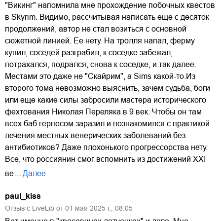
"Викинг" напомнила мне прохождение побочных квестов
в Skyrim. Видимо, рассчитывая написать еще с десяток
продолжений, автор не стал возиться с основной
сюжетной линией. Ее нету. На тролля напал, ферму
купил, соседей разграбил, к соседке забежал,
потрахался, подрался, снова к соседке, и так далее.
Местами это даже не "Скайрим", а Sims какой-то.Из
второго тома невозможно выяснить, зачем судьба, боги
или еще какие силы забросили мастера исторического
фехтования Николая Переляка в 9 век. Чтобы он там
всех баб герпесом заразил и познакомился с практикой
лечения местных венерических заболеваний без
антибиотиков? Даже плохонького прогрессорства нету.
Все, что россиянин смог вспомнить из достижений XXI
ве…
Далее
paul_kiss
Отзыв с LiveLib от
01
мая
2025
г.,
08:05