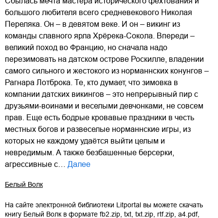
Сбылась мечта мастера исторического фехтования и
большого любителя всего средневекового Николая
Переляка. Он – в девятом веке. И он – викинг из
команды славного ярла Хрёрека-Сокола. Впереди –
великий поход во Францию, но сначала надо
перезимовать на датском острове Роскилле, владении
самого сильного и жестокого из норманнских конунгов –
Рагнара Лотброка. Те, кто думает, что зимовка в
компании датских викингов – это непрерывный пир с
друзьями-воинами и веселыми девчонками, не совсем
прав. Еще есть бодрые кровавые праздники в честь
местных богов и развеселые норманнские игры, из
которых не каждому удаётся выйти целым и
невредимым. А также безбашенные берсерки,
агрессивные с…
Далее
Белый Волк
На сайте электронной библиотеки Litportal вы можете скачать
книгу
Белый Волк
в формате
fb2.zip
,
txt
,
txt.zip
,
rtf.zip
,
a4.pdf
,