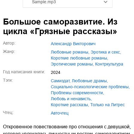
Sample.mp3
01.mp3
25:10
Большое саморазвитие. Из
02.mp3
20:50
цикла «Грязные рассказы»
03.mp3
14:00
Автор:
Александр Викторович
Жанр:
любовные романы
,
эротика и секс
,
короткие любовные романы
,
эротические романы
,
контркультура
Год написания книги:
2024
Тэги:
Самиздат
,
любовные драмы
,
социально-психологические проблемы
,
проблемы современности
,
любовь и ненависть
,
короткие рассказы
,
только на Литрес
Чтец:
Авточтец
Откровенное повествование про отношения с девушкой,
которая увлекалась личностным ростом, саморазвитием