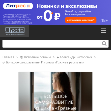
Главная
📚
любовные романы
▶
Александр Викторович
✔️
Большое саморазвитие. Из цикла «Грязные рассказы»