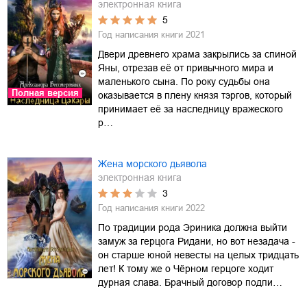
электронная книга
5
Год написания книги
2021
Двери древнего храма закрылись за спиной
Яны, отрезав её от привычного мира и
маленького сына. По року судьбы она
Полная версия
оказывается в плену князя тэргов, который
принимает её за наследницу вражеского
р…
Жена морского дьявола
электронная книга
3
Год написания книги
2022
По традиции рода Эриника должна выйти
замуж за герцога Ридани, но вот незадача -
он старше юной невесты на целых тридцать
лет! К тому же о Чёрном герцоге ходит
дурная слава. Брачный договор подпи…