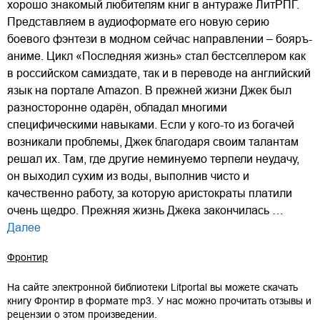
хорошо знакомый любителям книг в антураже ЛитРПГ.
Представляем в аудиоформате его новую серию
боевого фэнтези в модном сейчас направлении – бояръ-
аниме. Цикл «Последняя жизнь» стал бестселлером как
в российском самиздате, так и в переводе на английский
язык на портале Amazon. В прежней жизни Джек был
разносторонне одарён, обладал многими
специфическими навыками. Если у кого-то из богачей
возникали проблемы, Джек благодаря своим талантам
решал их. Там, где другие неминуемо терпели неудачу,
он выходил сухим из воды, выполнив чисто и
качественно работу, за которую аристократы платили
очень щедро. Прежняя жизнь Джека закончилась …
Далее
Фронтир
На сайте электронной библиотеки Litportal вы можете скачать
книгу
Фронтир
в формате
mp3
. У нас можно прочитать отзывы и
рецензии о этом произведении.