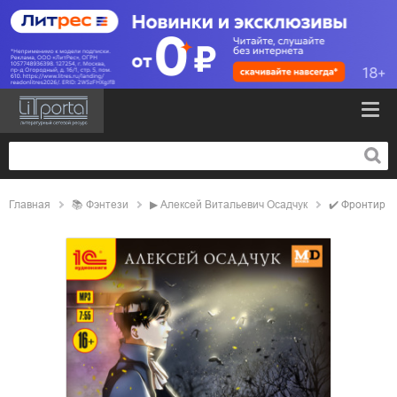
Главная
📚
фэнтези
▶
Алексей Витальевич Осадчук
✔️
Фронтир