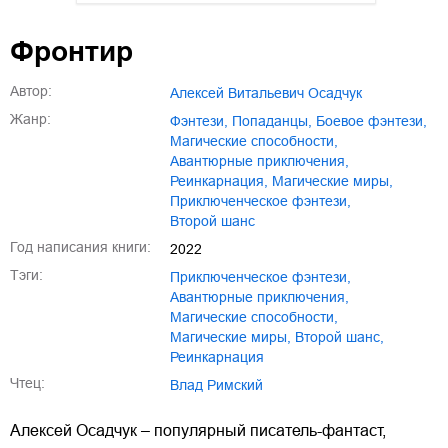
01.mp3
25:10
Фронтир
02.mp3
20:50
Автор:
Алексей Витальевич Осадчук
03.mp3
14:00
Жанр:
фэнтези
,
попаданцы
,
боевое фэнтези
,
магические способности
,
авантюрные приключения
,
реинкарнация
,
магические миры
,
приключенческое фэнтези
,
второй шанс
Год написания книги:
2022
Тэги:
приключенческое фэнтези
,
авантюрные приключения
,
магические способности
,
магические миры
,
второй шанс
,
реинкарнация
Чтец:
Влад Римский
Алексей Осадчук – популярный писатель-фантаст,