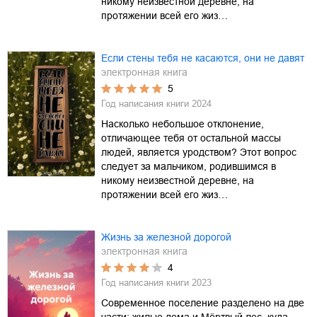
никому неизвестной деревне, на
протяжении всей его жиз…
Если стены тебя не касаются, они не давят
электронная книга
5
Год написания книги
2024
Насколько небольшое отклонение,
отличающее тебя от остальной массы
людей, является уродством? Этот вопрос
следует за мальчиком, родившимся в
никому неизвестной деревне, на
протяжении всей его жиз…
Жизнь за железной дорогой
электронная книга
4
Год написания книги
2023
Современное поселение разделено на две
части: жилые дома и Мёртвый лес, куда