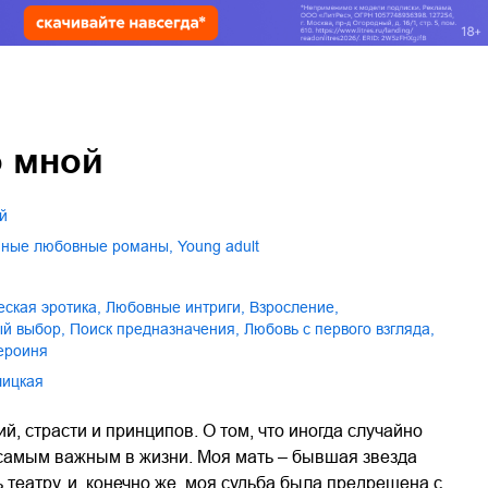
о мной
й
нные любовные романы
,
young adult
еская эротика
,
любовные интриги
,
взросление
,
ый выбор
,
поиск предназначения
,
любовь с первого взгляда
,
героиня
лицкая
й, страсти и принципов. О том, что иногда случайно
 самым важным в жизни. Моя мать – бывшая звезда
 театру, и, конечно же, моя судьба была предрешена с