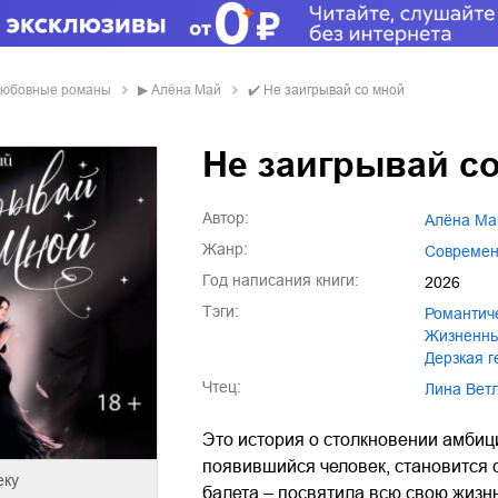
любовные романы
▶
Алёна Май
✔️
Не заигрывай со мной
Не заигрывай с
Автор:
Алёна Ма
Жанр:
совреме
Год написания книги:
2026
Тэги:
романтич
жизненн
дерзкая 
Чтец:
Лина Вет
Это история о столкновении амбици
появившийся человек, становится
еку
балета – посвятила всю свою жизнь