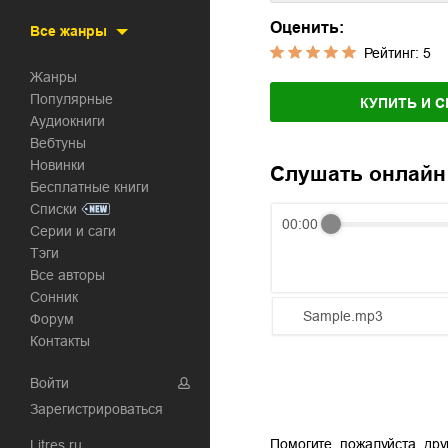
Оценить:
Все жанры
Рейтинг:
5
Жанры
Популярные
КУПИТЬ И С
Аудиокниги
Вебтуны
Новинки
Слушать онлайн
Бесплатные книги
Списки
00:00
Серии и саги
Тэги
Все авторы
Сонник
Sample.mp3
Форум
Контакты
01.mp3
Войти
02.mp3
Зарегистрироваться
03.mp3
Помогите, пожалуйста, дру
Litres.ru