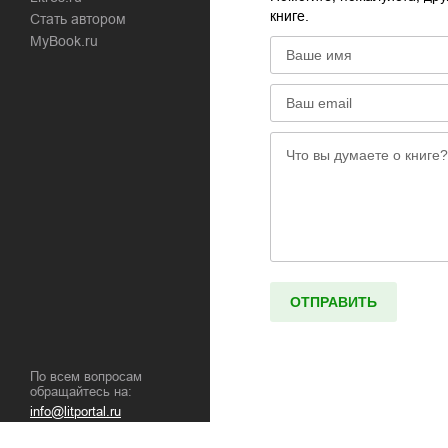
книге.
Стать автором
MyBook.ru
По всем вопросам
обращайтесь на:
info@litportal.ru
(©) 2003-
2026
.