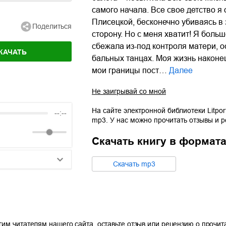
самого начала. Все свое детство я
Плисецкой, бесконечно убиваясь в
Поделиться
сторону. Но с меня хватит! Я боль
сбежала из-под контроля матери, о
КАЧАТЬ
бальных танцах. Моя жизнь наконец
мои границы пост…
Далее
Не заигрывай со мной
На сайте электронной библиотеки Litpor
--:--
mp3
. У нас можно прочитать отзывы и 
Скачать книгу в формат
Cкачать
mp3
25:10
20:50
14:00
гим читателям нашего сайта, оставьте отзыв или рецензию о прочи