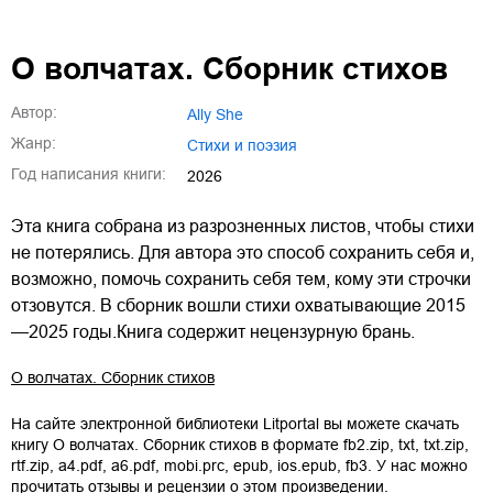
О волчатах. Сборник стихов
Автор:
Ally She
Жанр:
стихи и поэзия
Год написания книги:
2026
Эта книга собрана из разрозненных листов, чтобы стихи
не потерялись. Для автора это способ сохранить себя и,
возможно, помочь сохранить себя тем, кому эти строчки
отзовутся. В сборник вошли стихи охватывающие 2015
—2025 годы.Книга содержит нецензурную брань.
О волчатах. Сборник стихов
На сайте электронной библиотеки Litportal вы можете скачать
книгу
О волчатах. Сборник стихов
в формате
fb2.zip
,
txt
,
txt.zip
,
rtf.zip
,
a4.pdf
,
a6.pdf
,
mobi.prc
,
epub
,
ios.epub
,
fb3
. У нас можно
прочитать отзывы и рецензии о этом произведении.