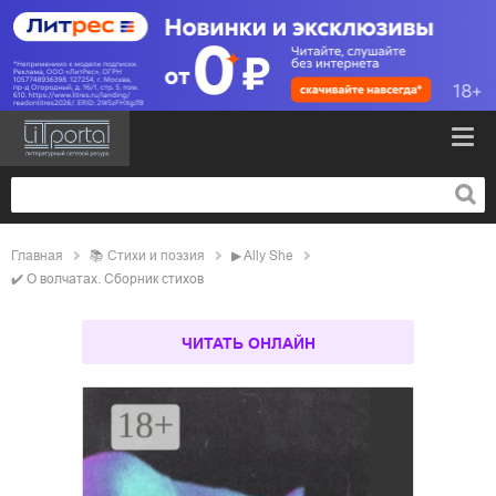
Главная
📚
стихи и поэзия
▶
Ally She
✔️
О волчатах. Сборник стихов
ЧИТАТЬ ОНЛАЙН