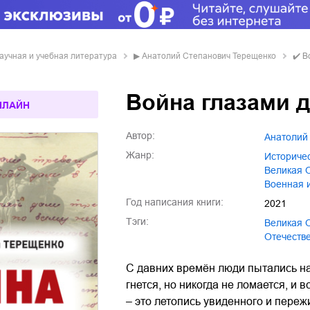
научная и учебная литература
▶
Анатолий Степанович Терещенко
✔️
В
Война глазами 
НЛАЙН
Автор:
Анатоли
Жанр:
историч
Великая
военная 
Год написания книги:
2021
Тэги:
Великая
отечест
C давних времён люди пытались най
гнется, но никогда не ломается, и
– это летопись увиденного и пере