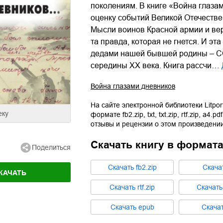
поколениям. В книге «Война глаза
оценку событий Великой Отечестве
Мысли воинов Красной армии и вер
та правда, которая не гнется. И э
дедами нашей бывшей родины – С
середины ХХ века. Книга рассчи…
Война глазами дневников
На сайте электронной библиотеки Litpor
еку
формате
fb2.zip
,
txt
,
txt.zip
,
rtf.zip
,
a4.pdf
отзывы и рецензии о этом произведении
Скачать книгу в формат
Поделиться
Cкачать
fb2.zip
Cкача
КАЧАТЬ
Cкачать
rtf.zip
Cкачат
Cкачать
epub
Cкача