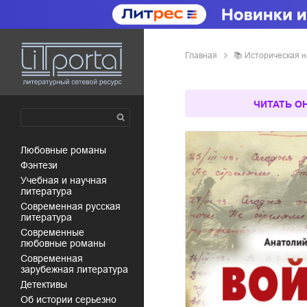
Главная
📚
историческая 
ЧИТАТЬ О
любовные романы
фэнтези
учебная и научная
литература
современная русская
литература
современные
любовные романы
современная
зарубежная литература
детективы
об истории серьезно