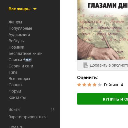
Все жанры
Жанры
Популярные
Аудиокниги
Вебтуны
Новинки
Бесплатные книги
Списки
Добавить
в библиот
Серии и саги
Тэги
Оценить:
Все авторы
Сонник
Рейтинг:
4
Форум
Контакты
КУПИТЬ И С
Войти
Зарегистрироваться
Litres.ru