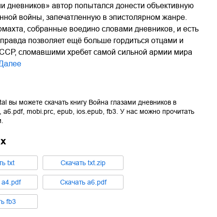
ми дневников» автор попытался донести объективную
нной войны, запечатленную в эпистолярном жанре.
махта, собранные воедино словами дневников, и есть
та правда позволяет ещё больше гордиться отцами и
ССР, сломавшими хребет самой сильной армии мира
Далее
tal вы можете скачать книгу
Война глазами дневников
в
,
a6.pdf
,
mobi.prc
,
epub
,
ios.epub
,
fb3
. У нас можно прочитать
.
ах
ть
txt
Cкачать
txt.zip
ь
a4.pdf
Cкачать
a6.pdf
ть
fb3