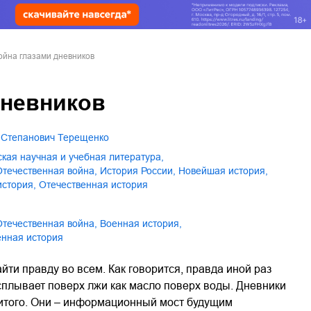
ойна глазами дневников
дневников
й Степанович Терещенко
еская научная и учебная литература
,
 Отечественная война
,
история России
,
новейшая история
,
история
,
отечественная история
 Отечественная война
,
военная история
,
венная история
ти правду во всем. Как говорится, правда иной раз
 всплывает поверх лжи как масло поверх воды. Дневники
житого. Они – информационный мост будущим