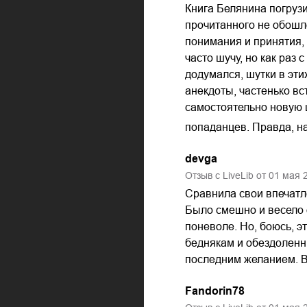
Книга Белянина погруз
прочитанного не обошло
понимания и принятия, 
часто шучу, но как раз
додумался, шутки в эти
анекдоты, частенько в
самостоятельно новую 
попаданцев. Правда, н
devga
Отзыв с LiveLib от
01
мая
Сравнила свои впечатле
Было смешно и весело о
поневоле. Но, боюсь, э
беднякам и обездоленны
последним желанием. Вс
Fandorin78