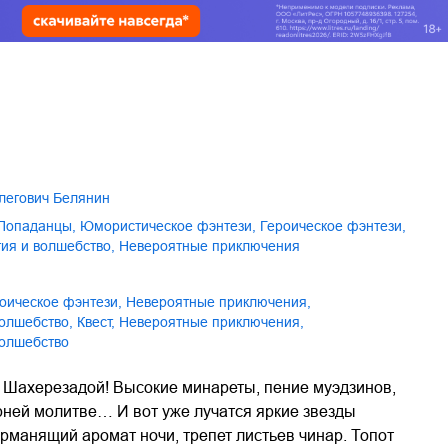
Олегович Белянин
попаданцы
,
юмористическое фэнтези
,
героическое фэнтези
,
агия и волшебство
,
невероятные приключения
роическое фэнтези
,
невероятные приключения
,
 волшебство
,
Квест
,
Невероятные приключения
,
 волшебство
 Шахерезадой! Высокие минареты, пение муэдзинов,
ней молитве… И вот уже лучатся яркие звезды
рманящий аромат ночи, трепет листьев чинар. Топот