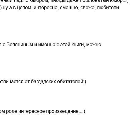
енный лад...с юмором, иногда даже пошловатый юмор...(
=) ну а в целом, интересно, смешно, свежо, любители
ся с Беляниным и именно с этой книги, можно
тличается от багдадских обитателей;)
ом роде интересное произведение...:)