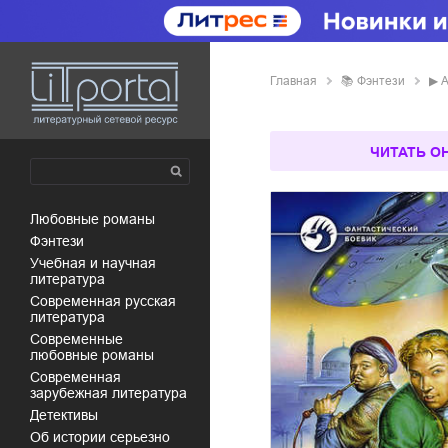
Главная
📚
фэнтези
▶
А
ЧИТАТЬ О
любовные романы
фэнтези
учебная и научная
литература
современная русская
литература
современные
любовные романы
современная
зарубежная литература
детективы
об истории серьезно