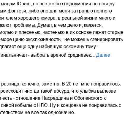
о мадам Юраш, но все же без недоумения по поводу
ым фэнтези, либо оно для меня за гранью полного
юбителем хорошего юмора, в реальной жизни много и
кают проблемы. Думал, в чем дело и, кажется,
 молью и плесенью, частенько в их основе лежат старые
юморе ценю эксклюзивность - не можешь сгенерировать
длагает еще одну набившую оскомину тему -
игинальничал - выбрать ареной средневек…
Далее
 разница, конечно, заметна. В 20 лет мне понравилось.
роисходит иногда такой абсурд, что улыбка вылезает
е есть - отношение Насреддина и Оболенского к
 сивой кобылы с НЛО. Ну и концовка не понравилась с
тельством не всё так однозначно.