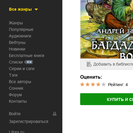
Все жанры
Жанры
Популярные
Аудиокниги
Вебтуны
Новинки
Бесплатные книги
Списки
Добавить
в библиот
Серии и саги
Тэги
Оценить:
Все авторы
Рейтинг:
4
Сонник
Форум
КУПИТЬ И С
Контакты
Войти
Зарегистрироваться
Litres.ru