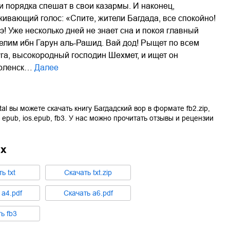
и порядка спешат в свои казармы. И наконец,
кивающий голос: «Спите, жители Багдада, все спокойно!
э! Уже несколько дней не знает сна и покоя главный
лим ибн Гарун аль-Рашид. Вай дод! Рыщет по всем
уга, высокородный господин Шехмет, и ищет он
боленск…
Далее
tal вы можете скачать книгу
Багдадский вор
в формате
fb2.zip
,
,
epub
,
ios.epub
,
fb3
. У нас можно прочитать отзывы и рецензии
ах
ть
txt
Cкачать
txt.zip
ь
a4.pdf
Cкачать
a6.pdf
ть
fb3