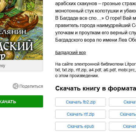
арабских скакунов – грозные страж
монотонный стук колотушки и убаю
В Багдаде все спо…» О горе! Вай м
правитель города наимудрейший Се
улочкам и проулкам его верный сл
Багдадского вора по имени Лев О
Багдадский вор
На сайте электронной библиотеки Litpor
еку
txt
,
txt.zip
,
rtf.zip
,
a4.pdf
,
a6.pdf
,
mobi.prc
о этом произведении.
Поделиться
Скачать книгу в формат
КАЧАТЬ
Cкачать
fb2.zip
Cкача
Cкачать
rtf.zip
Cкачат
Cкачать
epub
Cкача