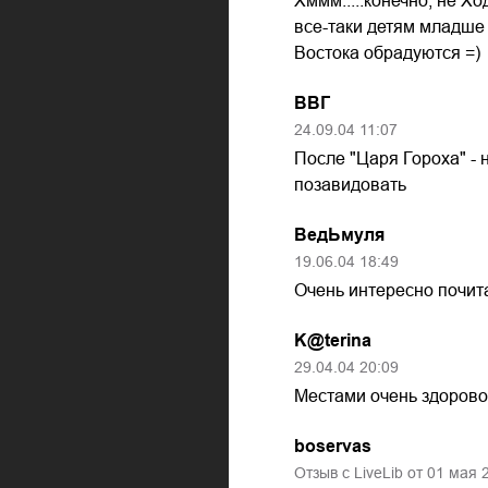
Хммм.....конечно, не Х
все-таки детям младше 
Востока обрадуются =)
ВВГ
24.09.04
11:07
После "Царя Гороха" - 
позавидовать
ВедЬмуля
19.06.04
18:49
Очень интересно почита
K@terina
29.04.04
20:09
Местами очень здорово,
boservas
Отзыв с LiveLib от
01
мая