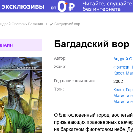
ндрей Олегович Белянин
✔️
Багдадский вор
Багдадский вор
НЛАЙН
Автор:
Андрей 
Жанр:
фэнтези
,
квест
,
м
Год написания книги:
2002
Тэги:
квест
,
ге
магия и
Магия и
О благословенный город, воспетый
призывающих правоверных к вечер
на бархатном фиолетовом небе. Ду