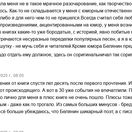
ила меня не в такое мрачное разочарование, как творчеств
сь. Как-то не складывается у меня с юморным отечественн
либо я для него чем-то не пришелся.Всегда считал себя л
 с произведениями, акцентированными на юмор, у меня возни
х книгах какие-то уже бородатые, с историей, явно побитые
стречаются несуразные переделки популярных песен, а я в 
шутку - не мучь себя и читателей.Кроме юмора Белянин пре
адо отдать ему должное, здесь он соригинальничал так сор
2025
г.,
08:05
ния от книги спустя лет десять после первого прочтения. И
т происходящего. А вот в 30 уже события не впечатлили. П
то лично для меня в плюс книге не очень пошло. Плюсы тож
м - даже как-то трогало. Из самых больших минусов - бред
ё больше убеждаюсь, что Белянин шикарный поэт, а с писа