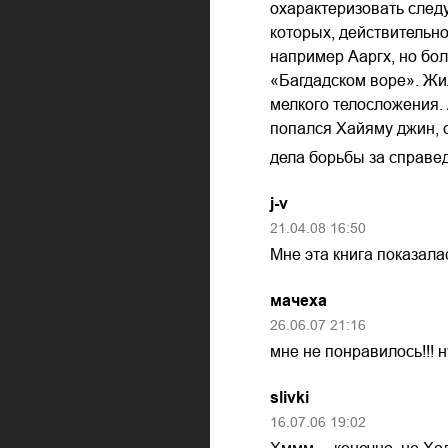
охарактеризовать следу
которых, действительно
например Ааргх, но бо
«Багдадском воре». Жи
мелкого телосложения. 
попался Хайяму джин, с
дела борьбы за справед
j-v
21.04.08
16:50
Мне эта книга показал
мачеха
26.06.07
21:16
мне не понравилось!!! н
slivki
16.07.06
19:02