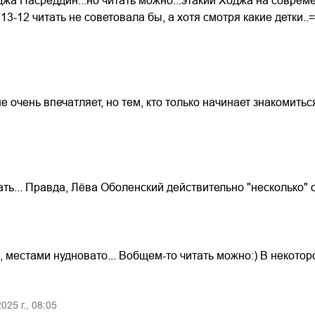
оджа Насреддин...но читать можно...этакий Ходжа на соврем
13-12 читать не советовала бы, а хотя смотря какие детки..
не очень впечатляет, но тем, кто только начинает знакомить
ть... Правда, Лёва Оболенский действительно "несколько" о
 местами нудновато... Вобщем-то читать можно:) В некотор
2025
г.,
08:05