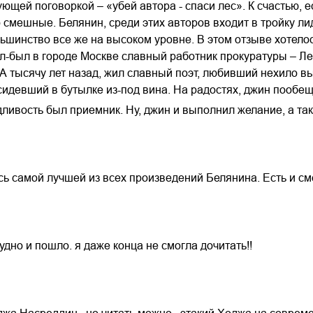
ющей поговоркой – «убей автора - спаси лес». К счастью, 
 смешные. Белянин, среди этих авторов входит в тройку лид
льшинство все же на высоком уровне. В этом отзыве хотел
л-был в городе Москве славный работник прокуратуры – Ле
А тысячу лет назад, жил славный поэт, любивший нехило вы
идевший в бутылке из-под вина. На радостях, джин пообеща
ливость был приемник. Ну, джин и выполнил желание, а так
ась самой лучшей из всех произведений Белянина. Есть и с
удно и пошло. я даже конца не смогла дочитать!!