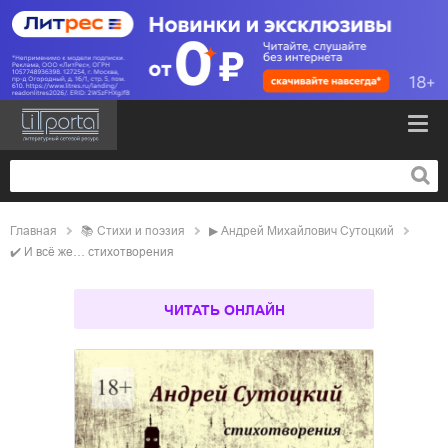
Главная
📚
стихи и поэзия
▶
Андрей Михайлович Сутоцкий
✔️
И всё же… стихотворения
ЧИТАТЬ ОНЛАЙН