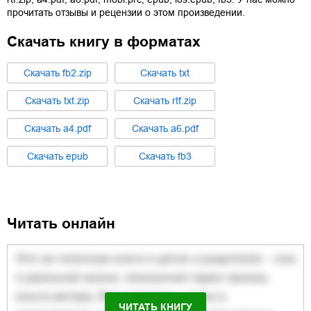
прочитать отзывы и рецензии о этом произведении.
Скачать книгу в форматах
Cкачать
fb2.zip
Cкачать
txt
Cкачать
txt.zip
Cкачать
rtf.zip
Cкачать
a4.pdf
Cкачать
a6.pdf
Cкачать
epub
Cкачать
fb3
Читать онлайн
ЧИТАТЬ КНИГУ