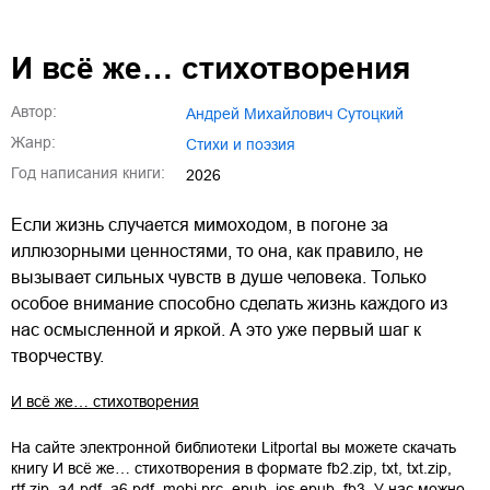
И всё же… стихотворения
Автор:
Андрей Михайлович Сутоцкий
Жанр:
стихи и поэзия
Год написания книги:
2026
Если жизнь случается мимоходом, в погоне за
иллюзорными ценностями, то она, как правило, не
вызывает сильных чувств в душе человека. Только
особое внимание способно сделать жизнь каждого из
нас осмысленной и яркой. А это уже первый шаг к
творчеству.
И всё же… стихотворения
На сайте электронной библиотеки Litportal вы можете скачать
книгу
И всё же… стихотворения
в формате
fb2.zip
,
txt
,
txt.zip
,
rtf.zip
,
a4.pdf
,
a6.pdf
,
mobi.prc
,
epub
,
ios.epub
,
fb3
. У нас можно