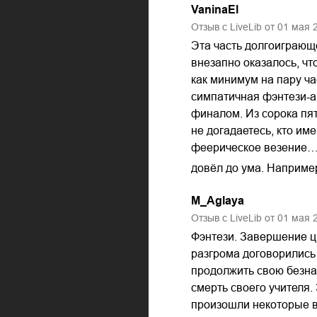
VaninaEl
Отзыв с LiveLib от
01
мая
Эта часть долгоиграющ
внезапно оказалось, чт
как минимум на пару ча
симпатичная фэнтези-а
финалом. Из сорока пят
не догадаетесь, кто им
феерическое везение…Не
довёл до ума. Например
M_Aglaya
Отзыв с LiveLib от
01
мая
Фэнтези. Завершение ц
разгрома договорились 
продолжить свою безнад
смерть своего учителя. 
произошли некоторые в