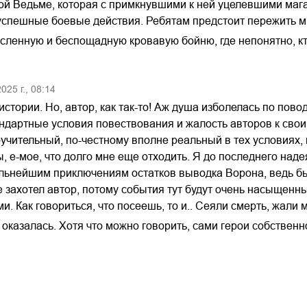
лой Ведьме, которая с примкнувшими к ней уцелевшими маг
успешные боевые действия. Ребятам предстоит пережить мн
ленную и беспощадную кровавую бойню, где непонятно, кто
2025
г.,
08:14
тории. Но, автор, как так-то! Аж душа изболелась по пово
ндартные условия повествования и жалость авторов к своим
чительный, по-честному вполне реальный в тех условиях, н
, е-мое, что долго мне еще отходить. Я до последнего надея
льнейшим приключениям остатков выводка Ворона, ведь был
не захотел автор, потому события тут будут очень насыще
и. Как говориться, что посеешь, то и.. Сеяли смерть, жали 
оказалась. Хотя что можно говорить, сами герои собствен