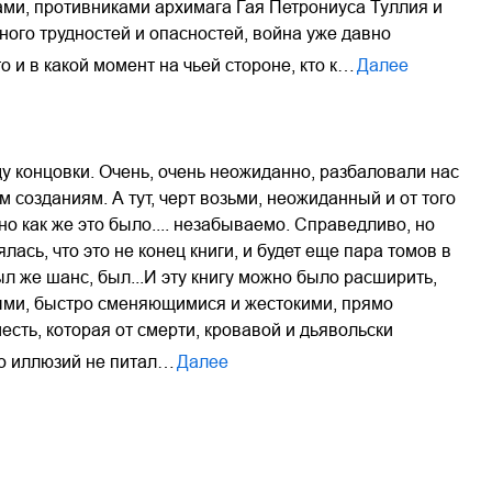
ами, противниками архимага Гая Петрониуса Туллия и
ого трудностей и опасностей, война уже давно
 и в какой момент на чьей стороне, кто к…
Далее
ду концовки. Очень, очень неожиданно, разбаловали нас
 созданиям. А тут, черт возьми, неожиданный и от того
о как же это было.... незабываемо. Справедливо, но
лась, что это не конец книги, и будет еще пара томов в
 же шанс, был...И эту книгу можно было расширить,
нными, быстро сменяющимися и жестокими, прямо
месть, которая от смерти, кровавой и дьявольски
но иллюзий не питал…
Далее