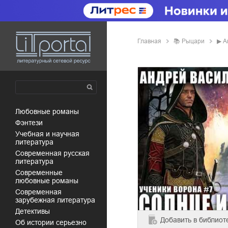
Главная
📚
рыцари
▶
А
любовные романы
фэнтези
учебная и научная
литература
современная русская
литература
современные
любовные романы
современная
зарубежная литература
детективы
Добавить
в библиот
об истории серьезно