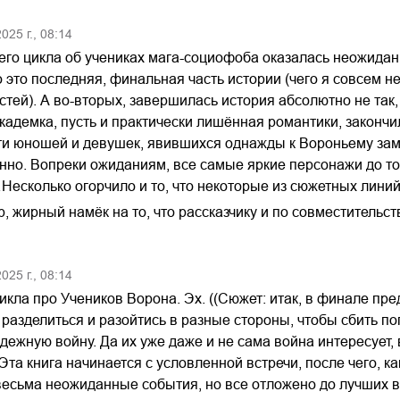
2025
г.,
08:14
его цикла об учениках мага-социофоба оказалась неожидан
о это последняя, финальная часть истории (чего я совсем 
стей). А во-вторых, завершилась история абсолютно не так, 
кадемка, пусть и практически лишённая романтики, законч
и юношей и девушек, явившихся однажды к Вороньему замку,
енно. Вопреки ожиданиям, все самые яркие персонажи до то
сколько огорчило и то, что некоторые из сюжетных линий,
, жирный намёк на то, что рассказчику и по совместительс
2025
г.,
08:14
икла про Учеников Ворона. Эх. ((Сюжет: итак, в финале п
разделиться и разойтись в разные стороны, чтобы сбить пог
ежную войну. Да их уже даже и не сама война интересует,
Эта книга начинается с условленной встречи, после чего, ка
есьма неожиданные события, но все отложено до лучших в