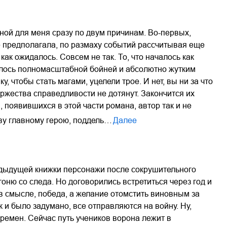
ной для меня сразу по двум причинам. Во-первых,
не предполагала, по размаху событий рассчитывая еще
как ожидалось. Совсем не так. То, что началось как
илось полномасштабной бойней и абсолютно жутким
 чтобы стать магами, уцелели трое. И нет, вы ни за что
ржества справедливости не дотянут. Закончится их
 появившихся в этой части романа, автор так и не
тву главному герою, поддель…
Далее
редыдущей книжки персонажи после сокрушительного
оню со следа. Но договорились встретиться через год и
 в смысле, победа, а желание отомстить виновным за
к и было задумано, все отправляются на войну. Ну,
ремен. Сейчас путь учеников ворона лежит в