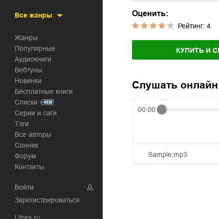
Оценить:
Все жанры
Рейтинг:
4
Жанры
Популярные
КУПИТЬ И С
Аудиокниги
Вебтуны
Новинки
Слушать онлайн
Бесплатные книги
Списки
00:00
Серии и саги
Тэги
Все авторы
Сонник
Sample.mp3
Форум
Контакты
01.mp3
Войти
02.mp3
Зарегистрироваться
03.mp3
Litres.ru