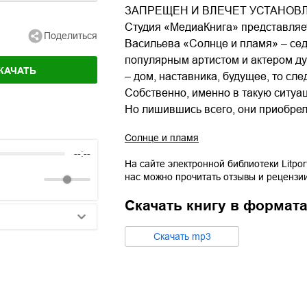
ЗАПРЕЩЕН И ВЛЕЧЕТ УСТАНОВ
Студия «МедиаКнига» представляет
Поделиться
Васильева «Солнце и пламя» – сед
популярным артистом и актером ду
КАЧАТЬ
– дом, наставника, будущее, то след
Собственно, именно в такую ситуа
Но лишившись всего, они приобрел
Солнце и пламя
--:--
На сайте электронной библиотеки Litpor
нас можно прочитать отзывы и рецензи
Скачать книгу в формат
Cкачать
mp3
25:10
20:50
14:00