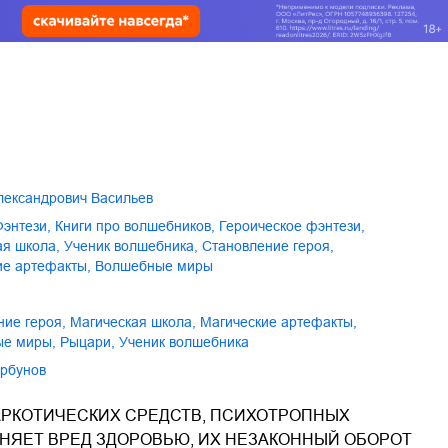
Александрович Васильев
фэнтези
,
книги про волшебников
,
героическое фэнтези
,
кая школа
,
ученик волшебника
,
становление героя
,
кие артефакты
,
волшебные миры
ние героя
,
магическая школа
,
магические артефакты
,
ые миры
,
рыцари
,
ученик волшебника
орбунов
РКОТИЧЕСКИХ СРЕДСТВ, ПСИХОТРОПНЫХ
ИНЯЕТ ВРЕД ЗДОРОВЬЮ, ИХ НЕЗАКОННЫЙ ОБОРОТ