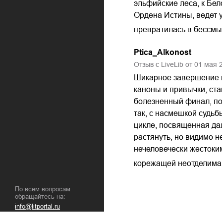
эльфийские леса, к Бе
Ордена Истины, ведет 
превратилась в бессмыс
Ptica_Alkonost
Отзыв с LiveLib от
01
мая
Шикарное завершение ис
каноны и привычки, ста
болезненный финал, поу
так, с насмешкой судьбы
цикле, посвященная да
растянуть, но видимо 
нечеловечески жестоким
корежащей неотделима 
По всем вопросам
обращайтесь на:
info@litportal.ru