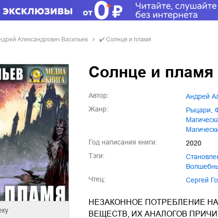
ндрей Александрович Васильев
✔️
Солнце и пламя
Солнце и пламя
Автор:
Андрей 
Жанр:
рыцари
,
магичес
магичес
Год написания книги:
2020
Тэги:
становле
волшебн
Чтец:
Сергей Г
НЕЗАКОННОЕ ПОТРЕБЛЕНИЕ НА
еку
ВЕЩЕСТВ, ИХ АНАЛОГОВ ПРИЧ