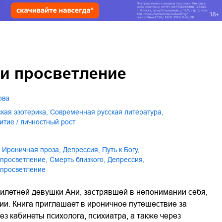
 и просветление
ова
ская эзотерика
,
современная русская литература
,
итие / личностный рост
ироничная проза
,
депрессия
,
путь к Богу
,
 просветление
,
смерть близкого
,
Депрессия
,
 просветление
илетней девушки Ани, застрявшей в непонимании себя,
ии. Книга приглашает в ироничное путешествие за
з кабинеты психолога, психиатра, а также через