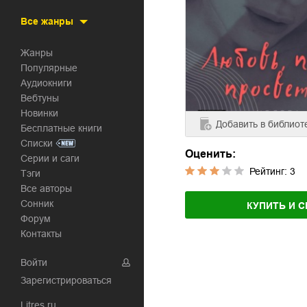
Все жанры
Жанры
Популярные
Аудиокниги
Вебтуны
Новинки
Добавить
в библиот
Бесплатные книги
Списки
Оценить:
Серии и саги
Рейтинг:
3
Тэги
Все авторы
Сонник
КУПИТЬ И С
Форум
Контакты
Войти
Зарегистрироваться
Litres.ru