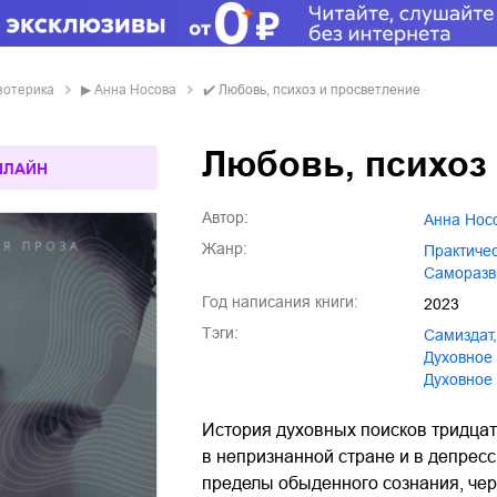
эзотерика
▶
Анна Носова
✔️
Любовь, психоз и просветление
Любовь, психоз
НЛАЙН
Автор:
Анна Нос
Жанр:
практиче
саморазв
Год написания книги:
2023
Тэги:
Самиздат
,
духовное
Духовное
История духовных поисков тридцат
в непризнанной стране и в депресс
пределы обыденного сознания, чере