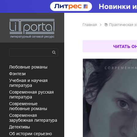
Главная
📚
практическая 
ЧИТАТЬ О
любовные романы
фэнтези
учебная и научная
литература
современная русская
литература
современные
любовные романы
современная
зарубежная литература
детективы
об истории серьезно