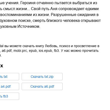
ные учения. Героиня отчаянно пытается выбраться из
ь смысл жизни... Свой путь Аня сопровождает едкими
воспоминаниями из жизни. Разрушенные ожидания в
духовном поиске, смерть близкого человека открывают
духовным Источником.
tal вы можете скачать книгу
Любовь, психоз и просветление
в
,
a6.pdf
,
mobi.prc
,
epub
,
ios.epub
,
fb3
. У нас можно прочитать
.
ах
ть
txt
Cкачать
txt.zip
ь
a4.pdf
Cкачать
a6.pdf
ть
fb3