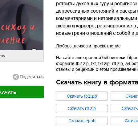
ретриты духовных гуру и религиоз
депрессивных состояний и раскрыт
комментариями и нетривиальными 
любви и карьере, разочарование в 
новые грани отношений с собой и 
Любовь, психоз и просветление
еку
На сайте электронной библиотеки Litpor
формате
fb2.zip
,
txt
,
txt.zip
,
rtf.zip
,
a4.pdf
отзывы и рецензии о этом произведении
Поделиться
Скачать книгу в формат
КАЧАТЬ
Cкачать
fb2.zip
Cкача
Cкачать
rtf.zip
Cкачат
Cкачать
epub
Cкача