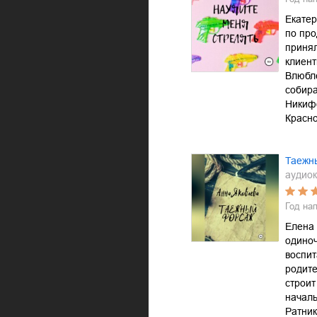
Екатер
по про
принял
клиент
Влюбл
собира
Никифо
Красно
Таежн
аудиок
Год на
Елена 
одино
воспит
родите
строит
начал
Ратник