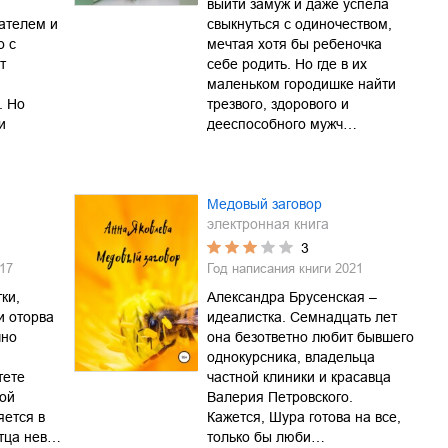
выйти замуж и даже успела
ателем и
свыкнуться с одиночеством,
о с
мечтая хотя бы ребеночка
т
себе родить. Но где в их
и
маленьком городишке найти
. Но
трезвого, здорового и
и
дееспособного мужч…
Медовый заговор
электронная книга
3
17
Год написания книги
2021
ки,
Александра Брусенская –
и оторва
идеалистка. Семнадцать лет
чно
она безответно любит бывшего
однокурсника, владельца
тете
частной клиники и красавца
жой
Валерия Петровского.
яется в
Кажется, Шура готова на все,
отца нев…
только бы люби…