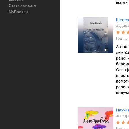
всеми
Стать автором
MyBook.ru
Шестое
аудиок
Год на
Антон 
демоб
ранен
берем
Сераф
идиотк
помог 
ребенк
получ
Научит
электр
Год на