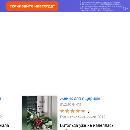
т
Жених для ящерицы
аудиокнига
5
21
Год написания книги
2012
ржала
Витольда уже не надеялась