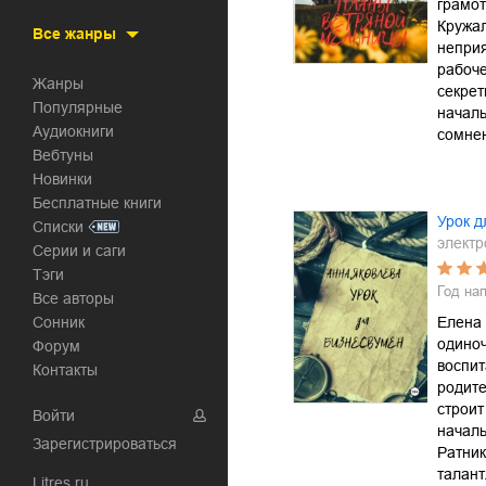
грамо
Кружал
Все жанры
неприя
рабоче
Жанры
секрет
Популярные
началь
Аудиокниги
сомне
Вебтуны
Новинки
Бесплатные книги
Урок д
Списки
электр
Серии и саги
Тэги
Год на
Все авторы
Сонник
Елена 
одино
Форум
воспит
Контакты
родите
строит
Войти
начал
Зарегистрироваться
Ратник
талант
Litres.ru