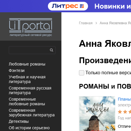
Главная
Анна Яковлевна Я
Анна Яков
Произведен
любовные романы
фэнтези
Только полные верси
учебная и научная
литература
РОМАНЫ и ПО
современная русская
литература
современные
Планы
любовные романы
электр
современная
зарубежная литература
Год на
детективы
Отлич
об истории серьезно