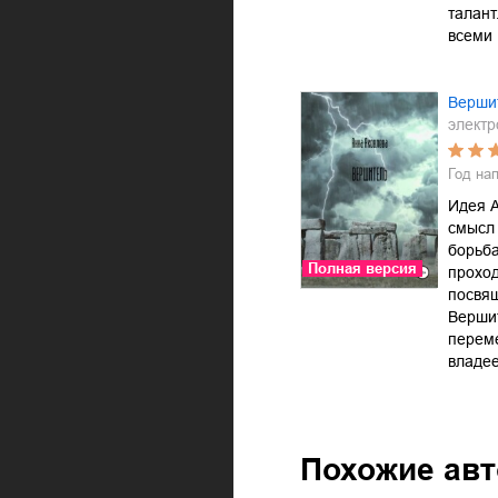
талант
всеми
Верши
электр
Год на
Идея А
смысл 
борьба
Полная версия
проход
посвящ
Верши
переме
владе
Похожие ав