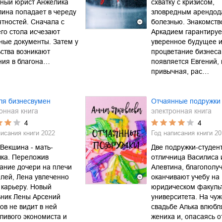
тный юрист Анжелика
схватку с кризисом,
ина попадает в череду
зловредным арендод
тностей. Сначала с
болезнью. Знакомств
го стола исчезают
Аркадием гарантируе
ные документы. Затем у
уверенное будущее 
ства возникают
процветание бизнеса
ния в благона…
появляется Евгений, 
привычная, рас…
ля бизнесвумен
Отчаянные подружки
онная книга
электронная книга
4
4
писания книги
2022
Год написания книги
20
Векшина - мать-
Две подружки-студент
чка. Переложив
отличница Василиса 
ание дочери на плечи
Алевтина, благополу
лей, Лена увлеченно
оканчивают учебу на
 карьеру. Новый
юридическом факуль
ьник Лены Арсений
университета. На чу
ов не видит в ней
свадьбе Алька влюбл
ливого экономиста и
жениха и, опасаясь 