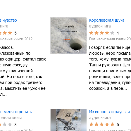
 …
 чувство
Королевская щука
нига
аудиокнига
5
4
писания книги
2012
Год написания книги
20
Квасов,
Говорят, если ты ищ
илизованный по
любовь, небо посыла
ию офицер, считал свою
того, кому нужна пом
енную соседку
Талли руководит Цен
иму клинической
помощи приемным де
ой. Но после того, как
родителям, ведет пр
ей при родах третьего
на телевидении, гуля
а, мыслить ее чужой не
собакой, а в пере…
ал…
е меня стрелять
Из ворон в страусы и
онная книга
аудиокнига
3
5
писания книги
2016
Год написания книги
20