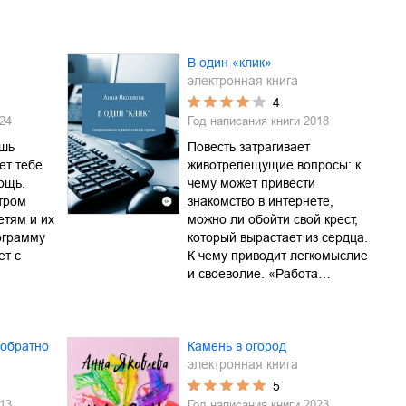
В один «клик»
электронная книга
4
24
Год написания книги
2018
ешь
Повесть затрагивает
ет тебе
животрепещущие вопросы: к
ощь.
чему может привести
тром
знакомство в интернете,
тям и их
можно ли обойти свой крест,
ограмму
который вырастает из сердца.
ет с
К чему приводит легкомыслие
и своеволие. «Работа…
 обратно
Камень в огород
электронная книга
5
13
Год написания книги
2023