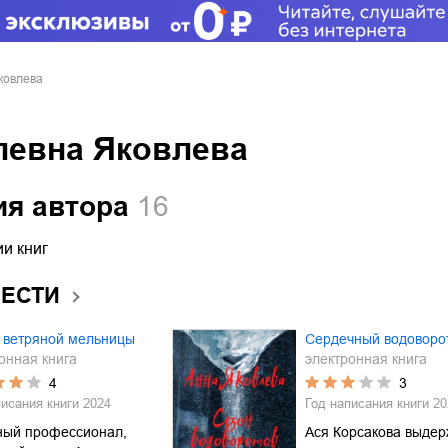
ковлева
левна Яковлева
ия автора
16
и книг
ВЕСТИ
 ветряной мельницы
Сердечный водоворо
онная книга
электронная книга
4
3
писания книги
2024
Год написания книги
20
ный профессионал,
Ася Корсакова выде