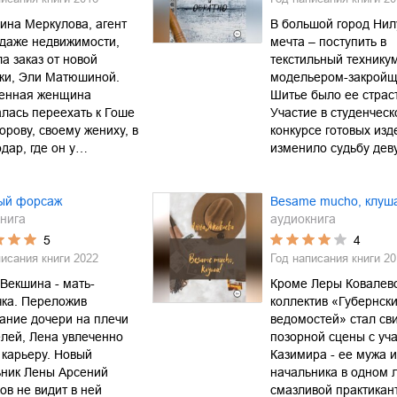
ина Меркулова, агент
В большой город Нил
даже недвижимости,
мечта – поступить в
а заказ от новой
текстильный техникум
ки, Эли Матюшиной.
модельером-закройщ
енная женщина
Шитье было ее страс
лась переехать к Гоше
Участие в студенчес
рову, своему жениху, в
конкурсе готовых изд
дар, где он у…
изменило судьбу де
ый форсаж
Besame mucho, клуш
нига
аудиокнига
5
4
писания книги
2022
Год написания книги
20
Векшина - мать-
Кроме Леры Ковалево
чка. Переложив
коллектив «Губернск
ание дочери на плечи
ведомостей» стал св
лей, Лена увлеченно
позорной сцены с уч
 карьеру. Новый
Казимира - ее мужа и
ьник Лены Арсений
начальника в одном л
ов не видит в ней
смазливой практикант