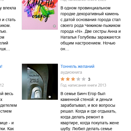
у влекла
В одном провинциальном
городке декоративный камень
 и стать
с датой основания города стал
иком.
своего рода Чижиком-пыжиком
тью.
города «N». Две сестры Анна и
ком
Наталья Голубевы заражаются
елий
общим настроением. Ночью
вушк…
он…
а!
Тоннель желаний
аудиокнига
3
12
Год написания книги
2013
й весь
В семье Бинч Егор был
их
каменной стеной: и деньги
идетелем
зарабатывал, и все вопросы
астием
решал. Когда и где отдыхать,
когда делать ремонт в
ице - и
квартире, когда покупать жене
ки. Как
шубу. Любил делать семье