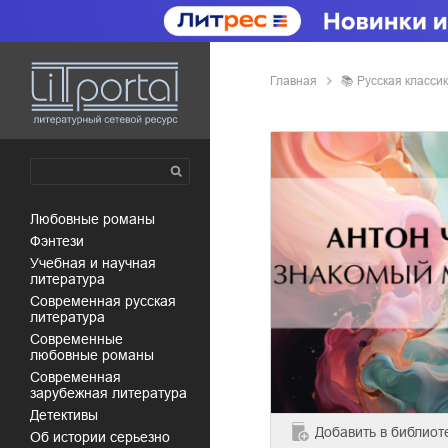
Главная
📚
русская класси
любовные романы
фэнтези
учебная и научная
литература
современная русская
литература
современные
любовные романы
современная
зарубежная литература
детективы
Добавить
в библиот
об истории серьезно