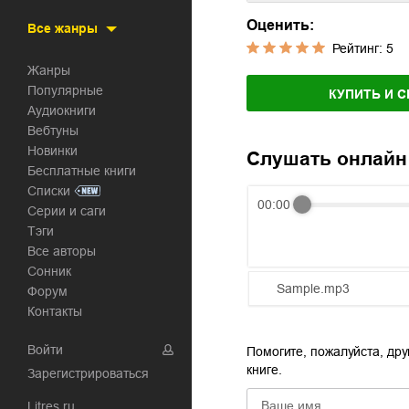
Оценить:
Все жанры
Рейтинг:
5
Жанры
Популярные
КУПИТЬ И С
Аудиокниги
Вебтуны
Новинки
Слушать онлайн
Бесплатные книги
Списки
00:00
Серии и саги
Тэги
Все авторы
Сонник
Sample.mp3
Форум
Контакты
01.mp3
Войти
Помогите, пожалуйста, дру
02.mp3
книге.
Зарегистрироваться
03.mp3
Litres.ru