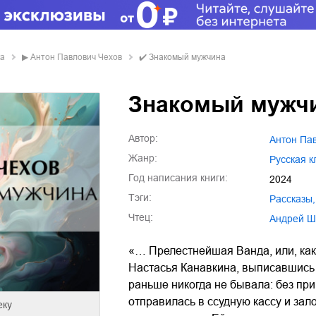
ка
▶
Антон Павлович Чехов
✔️
Знакомый мужчина
Знакомый мужч
Автор:
Антон Па
Жанр:
русская 
Год написания книги:
2024
Тэги:
рассказы
,
Чтец:
Андрей 
«… Прелестнейшая Ванда, или, как
Настасья Канавкина, выписавшись 
раньше никогда не бывала: без при
отправилась в ссудную кассу и за
еку