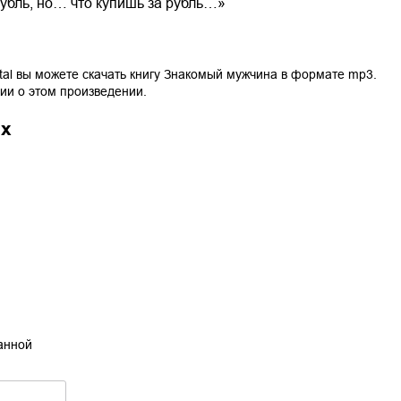
рубль, но… что купишь за рубль…»
tal вы можете скачать книгу
Знакомый мужчина
в формате
mp3
.
ии о этом произведении.
ах
танной