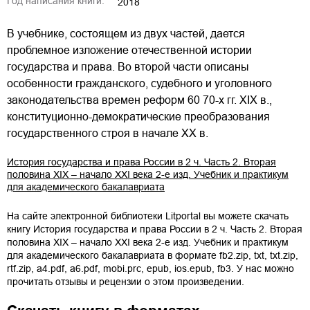
Год написания книги:
2018
В учебнике, состоящем из двух частей, дается
проблемное изложение отечественной истории
государства и права. Во второй части описаны
особенности гражданского, судебного и уголовного
законодательства времен реформ 60 70-х гг. XIX в.,
конституционно-демократические преобразования
государственного строя в начале XX в.
История государства и права России в 2 ч. Часть 2. Вторая
половина XIX – начало XXI века 2-е изд. Учебник и практикум
для академического бакалавриата
На сайте электронной библиотеки Litportal вы можете скачать
книгу
История государства и права России в 2 ч. Часть 2. Вторая
половина XIX – начало XXI века 2-е изд. Учебник и практикум
для академического бакалавриата
в формате
fb2.zip
,
txt
,
txt.zip
,
rtf.zip
,
a4.pdf
,
a6.pdf
,
mobi.prc
,
epub
,
ios.epub
,
fb3
. У нас можно
прочитать отзывы и рецензии о этом произведении.