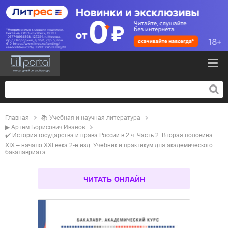
Главная
📚
учебная и научная литература
▶
Артем Борисович Иванов
✔️
История государства и права России в 2 ч. Часть 2. Вторая половина
XIX – начало XXI века 2-е изд. Учебник и практикум для академического
бакалавриата
ЧИТАТЬ ОНЛАЙН