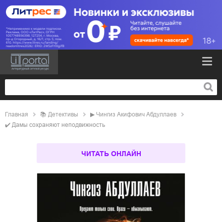
Главная
📚
детективы
▶
Чингиз Акифович Абдуллаев
✔️
Дамы сохраняют неподвижность
ЧИТАТЬ ОНЛАЙН