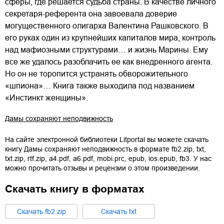
сферы, где решается судьба страны. В качестве личного
секретаря-референта она завоевала доверие
могущественного олигарха Валентина Рашковского. В
его руках один из крупнейших капиталов мира, контроль
над мафиозными структурами… и жизнь Марины. Ему
все же удалось разоблачить ее как внедренного агента.
Но он не торопится устранять обворожительного
«шпиона»… Книга также выходила под названием
«Инстинкт женщины».
Дамы сохраняют неподвижность
На сайте электронной библиотеки Litportal вы можете скачать
книгу
Дамы сохраняют неподвижность
в формате
fb2.zip
,
txt
,
txt.zip
,
rtf.zip
,
a4.pdf
,
a6.pdf
,
mobi.prc
,
epub
,
ios.epub
,
fb3
. У нас
можно прочитать отзывы и рецензии о этом произведении.
Скачать книгу в форматах
Cкачать
fb2.zip
Cкачать
txt