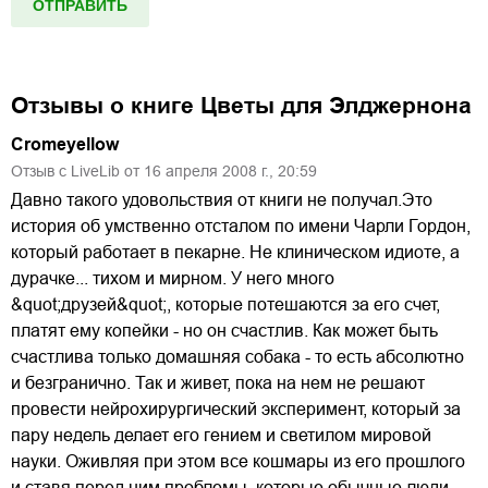
Отзывы о книге
Цветы для Элджернона
Cromeyellow
Отзыв с LiveLib от
16
апреля
2008
г.,
20:59
Давно такого удовольствия от книги не получал.Это
история об умственно отсталом по имени Чарли Гордон,
который работает в пекарне. Не клиническом идиоте, а
дурачке... тихом и мирном. У него много
&quot;друзей&quot;, которые потешаются за его счет,
платят ему копейки - но он счастлив. Как может быть
счастлива только домашняя собака - то есть абсолютно
и безгранично. Так и живет, пока на нем не решают
провести нейрохирургический эксперимент, который за
пару недель делает его гением и светилом мировой
науки. Оживляя при этом все кошмары из его прошлого
и ставя перед ним проблемы, которые обычные люди