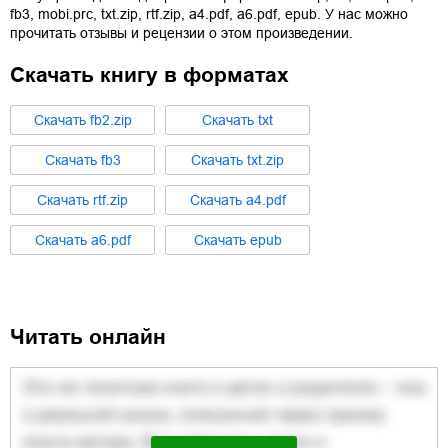
fb3
,
mobi.prc
,
txt.zip
,
rtf.zip
,
a4.pdf
,
a6.pdf
,
epub
. У нас можно
прочитать отзывы и рецензии о этом произведении.
Скачать книгу в форматах
Cкачать
fb2.zip
Cкачать
txt
Cкачать
fb3
Cкачать
txt.zip
Cкачать
rtf.zip
Cкачать
a4.pdf
Cкачать
a6.pdf
Cкачать
epub
Читать онлайн