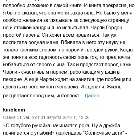
подробно изложено в самой книге. И книга прекрасна, но
я бы не сказал, что она меня захватила. Не было у меня
особого желания заглядывать за следующую страницу,
но и стойкой хандры я не испытывал. Чарли Гордон -
простой парень. Он хочет всем нравиться. Так уж
воспитала родная мама. Вбивала в него эту науку не
только крепким словом, но порой и твёрдой рукой. Когда
же поняла всю тщетность своих попыток, то предпочла
избавиться от своего сына. Так и предстаёт перед нами
Чарли - счастливым парнем, работающим у дяди в
пекарне. А ещё Чарли ходит на занятия, где пообещали
сделать из него умного человека. И сделали. Жизнь
расцветает перед ним, интеллект…
Далее
karolenm
Отзыв с LiveLib от
31
августа
2012
г.,
12:06
«С голубого ручейка начинается река, Ну а дружба
начинается с улыбки!» (календарь "Солнечные дети" -