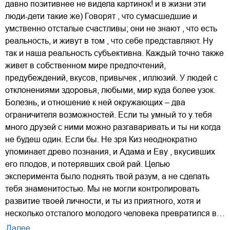
давно позитивнее не видела картинок! и в жизни эти
люди-дети такие же) Говорят , что сумасшедшие и
умственно отсталые счастливы; они не знают , что есть
реальность, и живут в том , что себе представляют. Ну
так и наша реальность субъективна. Каждый точно также
живет в собственном мире предпочтений,
предубеждений, вкусов, привычек , иллюзий. У людей с
отклонениями здоровья, любыми, мир куда более узок.
Болезнь, и отношение к ней окружающих – два
ограничителя возможностей. Если ты умный то у тебя
много друзей с ними можно разгаваривать и ты ни когда
не будеш один. Если бы. Не зря Киз неоднократно
упоминает древо познания, и Адама и Еву , вкусивших
его плодов, и потерявших свой рай. Целью
эксперимента было поднять твой разум, а не сделать
тебя знаменитостью. Мы не могли контролировать
развитие твоей личности, и ты из приятного, хотя и
несколько отсталого молодого человека превратился в…
Далее