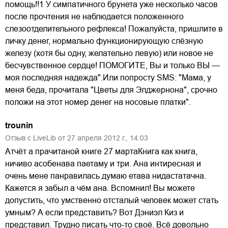
помощь!!1 У симпатичного брунета уже несколько часов
после прочтения не наблюдается положенного
слезоотделительного рефлекса! Пожалуйста, пришлите в
личку денег, нормально функционирующую слёзную
железу (хотя бы одну, желательно левую) или новое не
бесчувственное сердце! ПОМОГИТЕ, Вы и только ВЫ —
моя последняя надежда".Или попросту SMS: "Мама, у
меня беда, прочитала "Цветы для Элджернона", срочно
положи на этот номер денег на носовые платки".
trounin
Отзыв с LiveLib от
27
апреля
2012
г.,
14:03
Атчёт а прачитаной книге 27 мартаКнига как книга,
ничиво асобенава паетаму и три. Ана интиресная и
очень мене панравилась думаю етава нидастатачна.
Кажется я забыл а чём ана. Вспомнил! Вы можете
допустить, что умственно отсталый человек может стать
умным? А если представить? Вот Дэниэл Киз и
представил. Трудно писать что-то своё. Всё довольно