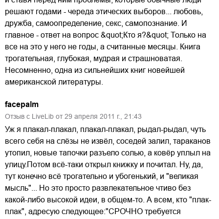
решают годами - череда этических выборов... любовь,
дружба, самоопределение, секс, самопознание. И
главное - ответ на вопрос &quot;Кто я?&quot; Только на
все на это у него не годы, а считанные месяцы. Книга
трогательная, глубокая, мудрая и страшноватая.
Несомненно, одна из сильнейших книг новейшей
американской литературы.
facepalm
Отзыв с LiveLib от
29
апреля
2011
г.,
21:43
Уж я плакал-плакал, плакал-плакал, рыдал-рыдал, чуть
всего себя на слёзы не извёл, соседей залил, тараканов
утопил, новые тапочки разъело солью, а ковёр уплыл на
улицу.Потом всё-таки открыл книжку и почитал. Ну, да,
тут конечно всё трогательно и убогенький, и "великая
мысль"... Но это просто развлекательное чтиво без
какой-либо высокой идеи, в общем-то. А всем, кто "плак-
плак", адресую следующее:"СРОЧНО требуется