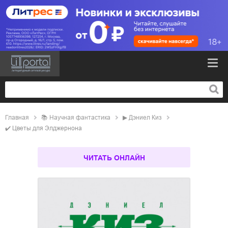
Главная
📚
научная фантастика
▶
Дэниел Киз
✔️
Цветы для Элджернона
ЧИТАТЬ ОНЛАЙН