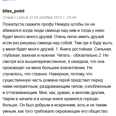
bliss_point
Отзыв с LiveLib от
04
октября
2012
г.,
23:49
Пожалуста скажите профу Немуру штобы он не
абижался когда люди смиюца над ним и тогда у нево
будет много много друзей. Очень легко иметь друзей
если раз ришаеш смияца над собой. Там где я буду жыть
у меня будет много друзей. 1. Книга достойная. Сильная,
глубокая, важная и нужная. Читать - обязательно.2. Не
смотря все вышеперечисленное, я ожидала, что она
произведет на меня большее впечатление. Не
случилось, что странно. Наверное, потому, что
существенную часть романа герой предстает перед
нами неприятным, раздражающим типом, озлобленным
и отталкивающим. Мне, как, думаю, и многим другим,
Чарли в начале и в конце книги нравился гораздо
больше. Он был добрым и искренним, хоть и не таким
умным, как того требовало окружающее его общество.