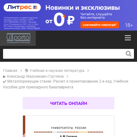
Главная
📚
учебная и научная литература
▶
Александр Максимович Гуртяков
✔️
Металлорежущие станки. Расчет и проектирование 2-е изд. Учебное
пособие для прикладного бакалавриата
ЧИТАТЬ ОНЛАЙН