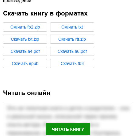
произведении.
Скачать книгу в форматах
Cкачать
fb2.zip
Cкачать
txt
Cкачать
txt.zip
Cкачать
rtf.zip
Cкачать
a4.pdf
Cкачать
a6.pdf
Cкачать
epub
Cкачать
fb3
Читать онлайн
ЧИТАТЬ КНИГУ