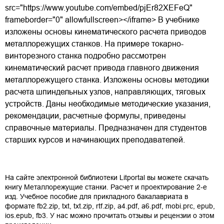
src="https://www.youtube.com/embed/pjEr82XEFeQ"
frameborder="0" allowfullscreen></iframe> В учебнике
изложены основы кинематического расчета приводов
металлорежущих станков. На примере токарно-
винторезного станка подробно рассмотрен
кинематический расчет привода главного движения
металлорежущего станка. Изложены основы методики
расчета шпиндельных узлов, направляющих, тяговых
устройств. Даны необходимые методические указания,
рекомендации, расчетные формулы, приведены
справочные материалы. Предназначен для студентов
старших курсов и начинающих преподавателей.
На сайте электронной библиотеки Litportal вы можете скачать
книгу
Металлорежущие станки. Расчет и проектирование 2-е
изд. Учебное пособие для прикладного бакалавриата
в
формате
fb2.zip
,
txt
,
txt.zip
,
rtf.zip
,
a4.pdf
,
a6.pdf
,
mobi.prc
,
epub
,
ios.epub
,
fb3
. У нас можно прочитать отзывы и рецензии о этом