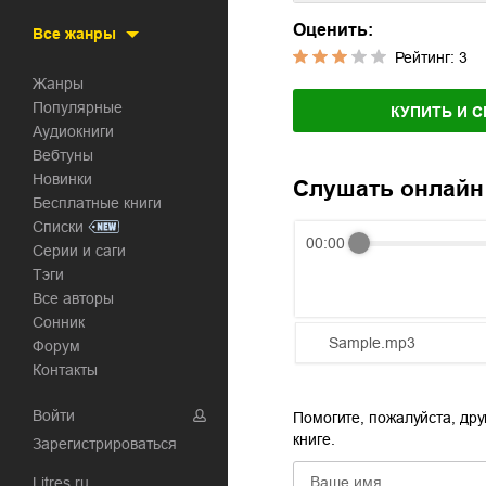
Оценить:
Все жанры
Рейтинг:
3
Жанры
Популярные
КУПИТЬ И С
Аудиокниги
Вебтуны
Новинки
Слушать онлайн
Бесплатные книги
Списки
00:00
Серии и саги
Тэги
Все авторы
Сонник
Sample.mp3
Форум
Контакты
01.mp3
Войти
Помогите, пожалуйста, дру
02.mp3
книге.
Зарегистрироваться
03.mp3
Litres.ru