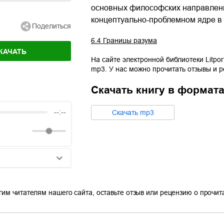
основных философских направлений
концептуально-проблемном ядре в 
Поделиться
6.4 Границы разума
КАЧАТЬ
На сайте электронной библиотеки Litpor
mp3
. У нас можно прочитать отзывы и 
Скачать книгу в формат
--:--
Cкачать
mp3
25:10
гим читателям нашего сайта, оставьте отзыв или рецензию о прочи
20:50
14:00