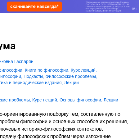
ума
диковна Гаспарян
 философии
,
книги по философии
,
курс лекций
,
философии
,
подкасты
,
философские проблемы
,
стика и периодические издания
,
лекции
ские проблемы
,
курс лекций
,
основы философии
,
лекции
о-ориентированную подборку тем, составленную по
проблем философии и основных способов их решения,
лючевых историко-философских контекстов.
 подачу философских проблем через изложение