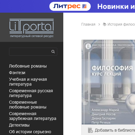
Главная
📚
история фило
любовные романы
фэнтези
учебная и научная
литература
современная русская
литература
современные
любовные романы
современная
зарубежная литература
детективы
Добавить
в библиот
об истории серьезно