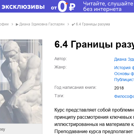
софии
▶
Диана Эдиковна Гаспарян
✔️
6.4 Границы разума
6.4 Границы раз
Автор:
Диана Э
Жанр:
история
основы 
публици
Год написания книги:
2018
Тэги:
философ
Курс представляет собой проблемн
принципу рассмотрения ключевых 
иллюстрированных на материале к
еку
Преподавание курса предполагает