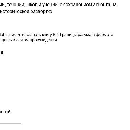
, течений, школ и учений, с сохранением акцента на
исторической развертке.
tal вы можете скачать книгу
6.4 Границы разума
в формате
рецензии о этом произведении.
ах
танной